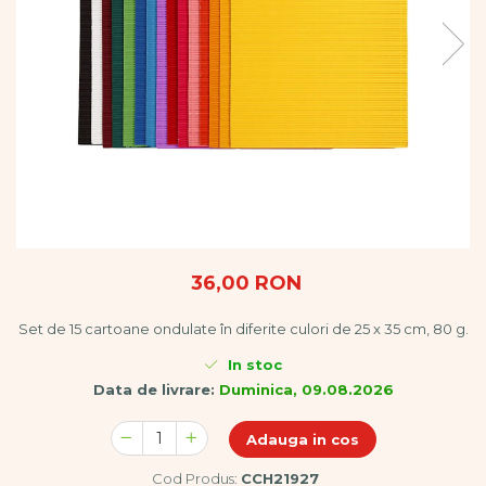
Vopsele
Biciclete si Triciclete
Biciclete
Accesorii
Biciclete VIKING
Biciclete Viking Challange
Biciclete Viking Explorer
Diverse
Triciclete
Camere Senzoriale
Amenajări camere senzoriale
36,00 RON
Echipamente camere senzoriale
Set de 15 cartoane ondulate în diferite culori de 25 x 35 cm, 80 g.
Oferte pentru Camere Senzoriale
Creativitate si indemanare
In stoc
Cuburi și cărămizi
Data de livrare:
Duminica, 09.08.2026
Instrumente muzicale
Adauga in cos
Jucarii de constructii
Puzzle
Cod Produs:
CCH21927