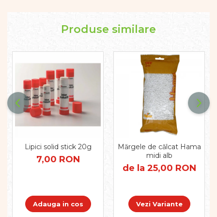
Pregătirea scrierii de mână
Secventialitate
Sortare si numarare
Produse similare
Stiinte
Mărgele de călcat HAMA
Hama Maxi Sticks
Margele HAMA MAXI
Mărgele HAMA MIDI
Mărgele HAMA MINI
Perceperea timpului -
TimeTimer
Stimulare senzoriala
Lipici solid stick 20g
Mărgele de călcat Hama
Stimulare auditiva
midi alb
7,00 RON
Stimulare olfactivă
de la 25,00 RON
Stimulare tactila
Stimulare vizuala
Terapie de integrare senzorială
Adauga in cos
Vezi Variante