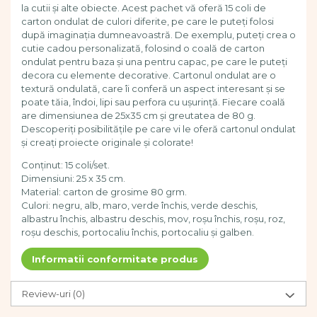
la cutii și alte obiecte. Acest pachet vă oferă 15 coli de
Dezvoltarea limbajului
carton ondulat de culori diferite, pe care le puteți folosi
Figurine
după imaginația dumneavoastră. De exemplu, puteți crea o
Mobilier gradinita
cutie cadou personalizată, folosind o coală de carton
Montessori
ondulat pentru baza și una pentru capac, pe care le puteți
decora cu elemente decorative. Cartonul ondulat are o
Spații de joacă
textură ondulată, care îi conferă un aspect interesant și se
Educatie inovativa
poate tăia, îndoi, lipi sau perfora cu ușurință. Fiecare coală
Anatomie
are dimensiunea de 25x35 cm și greutatea de 80 g.
Descoperiți posibilitățile pe care vi le oferă cartonul ondulat
Comunicare
și creați proiecte originale și colorate!
Dezvoltare timpurie
Conținut: 15 coli/set.
Experimente
Dimensiuni: 25 x 35 cm.
Forme
Material: carton de grosime 80 grm.
Joc imaginativ
Culori: negru, alb, maro, verde închis, verde deschis,
Jucării interactive
albastru închis, albastru deschis, mov, roșu închis, roșu, roz,
roșu deschis, portocaliu închis, portocaliu și galben.
Lumina
Lumini si culori
Informatii conformitate produs
Magnetism
Matematica
Review-uri
(0)
Pregătire pentru școală