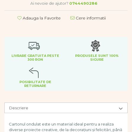
Dezvoltare cognitiva
Ai nevoie de ajutor?
0744490286
Jocuri matematice
Adauga la Favorite
Cere informatii
Jucării de sortare
Dezvoltare psihomotrica
Dezvoltare proprioceptiva
Dezvoltare vestibulara
Echilibru
Jucarii de echilibru
LIVRARE GRATUITA PESTE
PRODUSELE SUNT 100%
300 RON
SIGURE
Mingi terapeutice
Module din burete
Motricitate fina
POSIBILITATE DE
Motricitate grosiera
RETURNARE
Recunoasterea formelor
Saltele
Trasee de motricitate
Descriere
Wellness
Diverse jucarii educative
Cartonul ondulat este un material ideal pentru a realiza
Apa si nisip
diverse proiecte creative, de la decorațiuni și felicitări, până