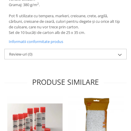
2
Wellness
Gramaj: 380 g/m
.
Diverse jucarii educative
Pot fi utilizate cu tempera, markeri, creioane, crete, argilă,
Apa si nisip
cărbuni, creioane de ceară, culori pentru degete și cu orice alt tip
de culoare, care nu vor trece prin carton.
Dezvoltarea limbajului
Set de 10 bucăți de carton alb de 25 x 35 cm.
Figurine
Informatii conformitate produs
Mobilier gradinita
Montessori
Review-uri
(0)
Spații de joacă
Educatie inovativa
Anatomie
PRODUSE SIMILARE
Comunicare
Dezvoltare timpurie
Experimente
Forme
Joc imaginativ
Jucării interactive
Lumina