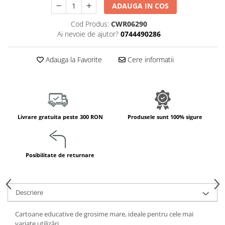
ADAUGA IN COS
Jucarii de constructii
Puzzle
Cod Produs:
CWR06290
Dezvoltare cognitiva
Ai nevoie de ajutor?
0744490286
Jocuri matematice
Adauga la Favorite
Cere informatii
Jucării de sortare
Dezvoltare psihomotrica
Dezvoltare proprioceptiva
Dezvoltare vestibulara
Echilibru
Livrare gratuita peste 300 RON
Produsele sunt 100% sigure
Jucarii de echilibru
Mingi terapeutice
Module din burete
Posibilitate de returnare
Motricitate fina
Motricitate grosiera
Descriere
Recunoasterea formelor
Saltele
Cartoane educative de grosime mare, ideale pentru cele mai
Trasee de motricitate
variate utilizări.