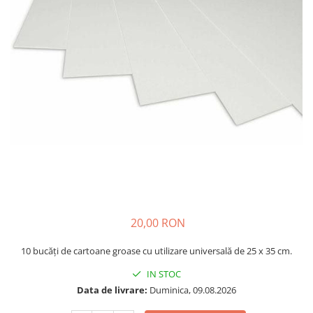
Plastilină
Vopsele
Biciclete si Triciclete
Biciclete
Accesorii
Biciclete VIKING
Biciclete Viking Challange
Biciclete Viking Explorer
Diverse
Triciclete
Camere Senzoriale
Amenajări camere senzoriale
20,00 RON
Echipamente camere senzoriale
Oferte pentru Camere Senzoriale
10 bucăți de cartoane groase cu utilizare universală de 25 x 35 cm.
Creativitate si indemanare
IN STOC
Cuburi și cărămizi
Data de livrare:
Duminica, 09.08.2026
Instrumente muzicale