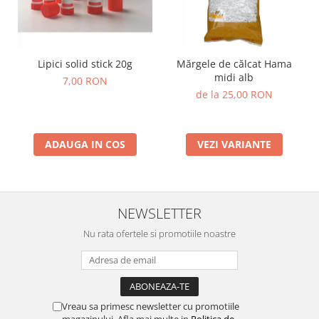
Lumini si culori
Magnetism
Matematica
Lipici solid stick 20g
Mărgele de călcat Hama
Pregătire pentru școală
midi alb
7,00 RON
Pregătirea scrierii de mână
de la 25,00 RON
Secventialitate
Sortare si numarare
Stiinte
ADAUGA IN COS
VEZI VARIANTE
Mărgele de călcat HAMA
Hama Maxi Sticks
Margele HAMA MAXI
NEWSLETTER
Mărgele HAMA MIDI
Nu rata ofertele si promotiile noastre
Mărgele HAMA MINI
Perceperea timpului - TimeTimer
Stimulare senzoriala
Stimulare auditiva
Vreau sa primesc newsletter cu promotiile
magazinului. Afla mai multe in
Politica de