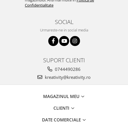
Stimulare olfactivă
Confidentialitate
Stimulare tactila
Stimulare vizuala
SOCIAL
Terapie de integrare senzorială
Urmareste-ne in social media
SUPORT CLIENTI
0744490286
kreativity@kreativity.ro
MAGAZINUL MEU
CLIENTI
DATE COMERCIALE