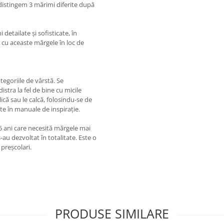
istingem 3 mărimi diferite după
detailate și sofisticate, în
ă cu aceaste mărgele în loc de
egoriile de vârstă. Se
istra la fel de bine cu micile
ică sau le calcă, folosindu-se de
e în manuale de inspirație.
 5 ani care necesită mărgele mai
-au dezvoltat în totalitate. Este o
 preșcolari.
PRODUSE SIMILARE