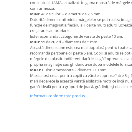
conceptual HAMA actualizat. În gama noastră de mărgele d
Wellness
cum urmează:
Diverse jucarii educative
MINI:
48 de culori – diametru de 2,5 mm
Datorită dimensiunii mici a mărgelelor se pot realiza imagini 
Apa si nisip
funcție de imaginația fiecăruia. Foarte mulți adulți lucreaz
Dezvoltarea limbajului
croșetare sau brodare.
Este recomandat categoriei de vârsta de peste 10 ani.
Figurine
MIDI:
55 de culori – diametru de 5 mm
Mobilier gradinita
Această dimensiune este cea mai populară pentru toate cat
Montessori
recomandă persoanelor peste 5 ani. Copiii și adulții se pot d
mărgele din plastic indiferent dacă le leagă împreuna, le apl
Spații de joacă
propria imaginație sau ghidându-se după modelele furnizat
Educatie inovativa
MAXI:
Culori amestecate – diametru 10 mm
Maxi a fost creat pentru copiii cu vârste cuprinse între 3 și
Anatomie
mari deoarece la această vârstă abilitățile motrice încă nu s
Comunicare
gamă ideală pentru grupuri de joacă, grădinițe și clasele de
Dezvoltare timpurie
Informatii conformitate produs
Experimente
Forme
Joc imaginativ
Jucării interactive
Lumina