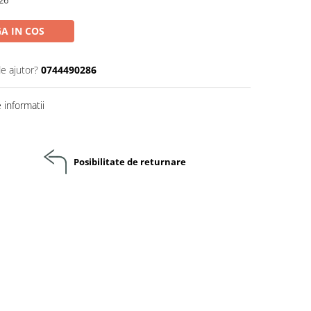
26
A IN COS
de ajutor?
0744490286
informatii
Posibilitate de returnare