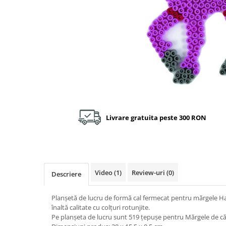
Plastilină
Vopsele
Biciclete si Triciclete
Biciclete
Accesorii
Biciclete VIKING
Biciclete Viking Challange
Biciclete Viking Explorer
Diverse
Livrare gratuita peste 300 RON
Triciclete
Camere Senzoriale
Amenajări camere senzoriale
Echipamente camere senzoriale
Video
(1)
Review-uri
(0)
Descriere
Oferte pentru Camere Senzoriale
Creativitate si indemanare
Planșetă de lucru de formă cal fermecat pentru mărgele Ha
Cuburi și cărămizi
înaltă calitate cu colțuri rotunjite.
Pe planșeta de lucru sunt 519 țepușe pentru Mărgele de c
Instrumente muzicale