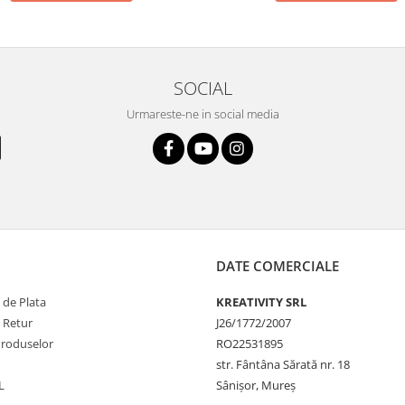
SOCIAL
Urmareste-ne in social media
DATE COMERCIALE
 de Plata
KREATIVITY SRL
e Retur
J26/1772/2007
Produselor
RO22531895
str. Fântâna Sărată nr. 18
L
Sânișor, Mureș