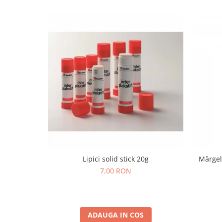
Lumini si culori
Magnetism
Matematica
Pregătire pentru școală
Pregătirea scrierii de mână
Secventialitate
Sortare si numarare
Stiinte
Mărgele de călcat HAMA
Hama Maxi Sticks
Margele HAMA MAXI
Mărgele HAMA MIDI
Lipici solid stick 20g
Mărgel
Mărgele HAMA MINI
7,00 RON
Perceperea timpului - TimeTimer
Stimulare senzoriala
Stimulare auditiva
ADAUGA IN COS