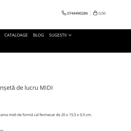
0744490286
0,00
CATALOAGE
BLOG
SUGESTII
nșetă de lucru MIDI
ama midi de formă cal fermecat de 20 x 15,5 x 0,5 cm.