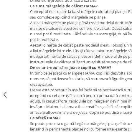
Dimensiuni produs: 20 x 15,5 x 0,5 cm.
Jucarii de constructii
Ce sunt
mărgelele de călcat
HAMA?
Puzzle
Conceptul nostru are la bază mărgele colorate și planșe. Pu
sau complexe aplicând mărgelele pe planșe.
Dezvoltare cognitiva
Aplicați mărgelele pe planșe până creați modelul dorit. Mă
Jocuri matematice
înainte de călcarea acestora cu fierul de călcat. Odată călcat
nu mai pot fi reutilizate. Călcându-le cu mare grijă, după 
Jucării de sortare
pot fi reutilizate.
Dezvoltare psihomotrica
Așezați o hârtie de călcat peste modelul creat. Folosiți un f
a lipi mărgelele între ele. Lăsați câteva minute mărgelele s
Dezvoltare proprioceptiva
îndepărtați hârtia de călcat și desprindeți modelul de pe pl
Dezvoltare vestibulara
instrucțiunile de călcare și lăsați un adult să se ocupe de că
Echilibru
De ce ar trebui să se joace copiii cu HAMA?
În timp ce se joacă cu Mărgele HAMA, copiii își dezvoltă abil
Jucarii de echilibru
numere, să potrivească culorile, să recunoască figurile geom
Mingi terapeutice
creativitatea.
HAMA este conceput în așa fel încât să se potrivească tutur
Module din burete
începând cu cei care își încearcă pentru prima dată control
Motricitate fina
adulți, în cazul cărora „tablourile din mărgele” devin mai 
Motricitate grosiera
învățare. Mai mult, Hama a fost creat în așa fel încât copiii
ar face și altceva în afara de joacă. Copiii se pot distra foa
Recunoasterea formelor
Ce oferă HAMA?
Saltele
Se poate procura o gamă largă de mărgele și planșe într-o v
Trasee de motricitate
lănsând în permanență planșe noi cu forme interesante și 