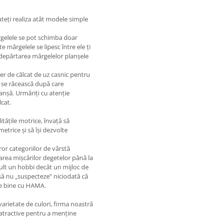
teți realiza atât modele simple
rgelele se pot schimba doar
e mărgelele se lipesc între ele ți
îndepărtarea mărgelelor planșele
ier de călcat de uz casnic pentru
ă se răcească după care
anșă. Urmăriți cu atenție
lcat.
itățile motrice, învață să
etrice și să își dezvolte
or categoriilor de vârstă
area mișcărilor degetelor până la
mult un hobbi decât un mijloc de
 să nu „suspecteze” niciodată că
rte bine cu HAMA.
arietate de culori, firma noastră
atractive pentru a menține