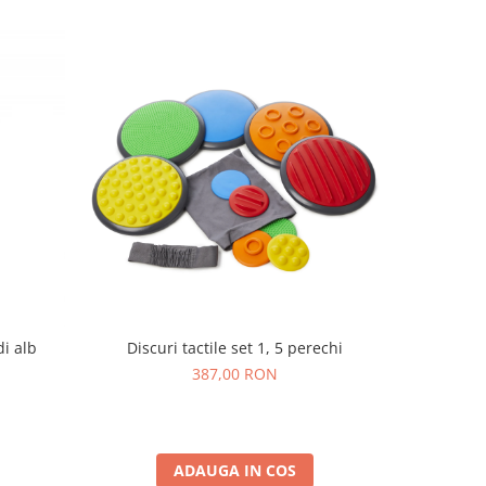
i alb
Discuri tactile set 1, 5 perechi
Set de 250
387,00 RON
ADAUGA IN COS