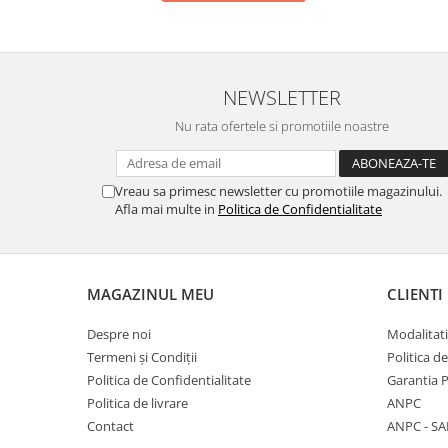
Stimulare olfactivă
Stimulare tactila
Stimulare vizuala
Terapie de integrare senzorială
NEWSLETTER
Nu rata ofertele si promotiile noastre
Vreau sa primesc newsletter cu promotiile magazinului.
Afla mai multe in
Politica de Confidentialitate
MAGAZINUL MEU
CLIENTI
Despre noi
Modalitati
Termeni și Condiții
Politica d
Politica de Confidentialitate
Garantia 
Politica de livrare
ANPC
Contact
ANPC - SA