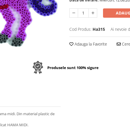
Data de livrare:
Miercuri, 12.08.20
ADAUG
Cod Produs:
Ha315
Ai nevoie 
Adauga la Favorite
Cere 
Produsele sunt 100% sigure
ma midi. Din material plastic de
ălcat HAMA MIDI.