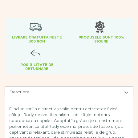
Dezvoltare cognitiva
Jocuri matematice
Jucării de sortare
Dezvoltare psihomotrica
Dezvoltare proprioceptiva
LIVRARE GRATUITA PESTE
PRODUSELE SUNT 100%
300 RON
SIGURE
Dezvoltare vestibulara
Echilibru
Jucarii de echilibru
POSIBILITATE DE
Mingi terapeutice
RETURNARE
Module din burete
Motricitate fina
Motricitate grosiera
Descriere
Recunoasterea formelor
Saltele
Fiind un sprijin distractiv și valid pentru activitatea fizică,
Trasee de motricitate
căluțul Rody dezvoltă echilibrul, abilitățile motorii și
Wellness
coordonarea copiilor. Adoptat în grădinițe ca instrument
Diverse jucarii educative
psihomotor, căluțul Rody este mai presus de toate un joc
captivant și relaxant, care stimulează relațiile de grup.
Apa si nisip