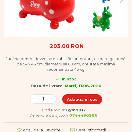
Vopsele
Biciclete si Triciclete
Biciclete
Accesorii
Biciclete VIKING
Biciclete Viking Challange
Biciclete Viking Explorer
203,00 RON
Diverse
Jucărie pentru dezvoltarea abilităților motorii, culoare galbenă,
Triciclete
de 54 x 45 cm, diametru șa 68 cm, greutate maximă
Camere Senzoriale
recomandată 45 kg.
Amenajări camere senzoriale
In stoc
Echipamente camere senzoriale
Data de livrare:
Marti, 11.08.2026
Oferte pentru Camere Senzoriale
Creativitate si indemanare
Adauga in cos
Cuburi și cărămizi
Cod Produs:
Gym7012
Instrumente muzicale
Ai nevoie de ajutor?
0744490286
Jucarii de constructii
Puzzle
Adauga la Favorite
Cere informatii