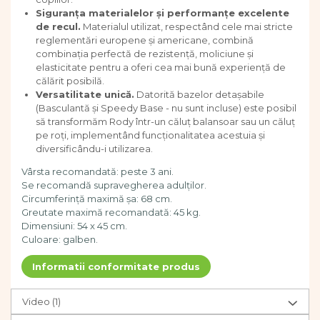
Pregătirea scrierii de mână
Siguranța materialelor și performanțe excelente
Secventialitate
de recul.
Materialul utilizat, respectând cele mai stricte
Sortare si numarare
reglementări europene și americane, combină
Stiinte
combinația perfectă de rezistență, moliciune și
elasticitate pentru a oferi cea mai bună experiență de
Mărgele de călcat HAMA
călărit posibilă.
Hama Maxi Sticks
Versatilitate unică.
Datorită bazelor detașabile
(Basculantă și Speedy Base - nu sunt incluse) este posibil
Margele HAMA MAXI
să transformăm Rody într-un căluț balansoar sau un căluț
Mărgele HAMA MIDI
pe roți, implementând funcționalitatea acestuia și
Mărgele HAMA MINI
diversificându-i utilizarea.
Perceperea timpului -
Vârsta recomandată: peste 3 ani.
TimeTimer
Se recomandă supravegherea adulților.
Stimulare senzoriala
Circumferință maximă șa: 68 cm.
Greutate maximă recomandată: 45 kg.
Stimulare auditiva
Dimensiuni: 54 x 45 cm.
Stimulare olfactivă
Culoare: galben.
Stimulare tactila
Informatii conformitate produs
Stimulare vizuala
Terapie de integrare senzorială
Video
(1)