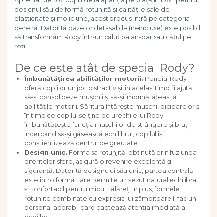
Apreciat de toți copiii de la apariția pe piață în 1984 pentru
Dezvoltarea limbajului
designul său de formă rotunjită și calitățile sale de
Figurine
elasticitate și moliciune, acest produs intră pe categoria
perenă. Datorită bazelor detașabile (neincluse) este posibil
Mobilier gradinita
să transformăm Rody într-un căluț balansoar sau cățul pe
Montessori
roți.
Spații de joacă
Educatie inovativa
De ce este atât de special Rody?
Îmbunătățirea abilităților motorii.
Poneiul Rody
Anatomie
oferă copiilor un joc distractiv și, în același timp, îi ajută
Comunicare
să-și consolideze mușchii și să-și îmbunătățească
Dezvoltare timpurie
abilitățile motorii. Săritura întărește mușchii picioarelor și
Experimente
în timp ce copilul se ține de urechile lui Rody
îmbunătățește funcția mușchilor de strângere și braț.
Forme
Încercând să-și găsească echilibrul, copilul își
Joc imaginativ
conștientizează centrul de greutate.
Jucării interactive
Design unic.
Forma sa rotunjită, obținută prin fuziunea
Lumina
diferitelor sfere, asigură o revenire excelentă și
siguranță. Datorită designului său unic, partea centrală
Lumini si culori
este întro formă care permite un șezut natural echilibrat
Magnetism
și confortabil pentru micul călăreț. În plus, formele
Matematica
rotunjite combinate cu expresia lui zâmbitoare îl fac un
Pregătire pentru școală
personaj adorabil care captează atenția imediată a
copiilor.