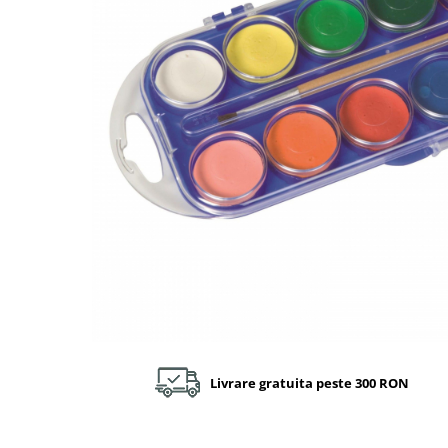
Plastilină
Vopsele
Biciclete si Triciclete
Biciclete
Accesorii
Biciclete VIKING
Biciclete Viking Challange
Biciclete Viking Explorer
Diverse
Triciclete
Camere Senzoriale
Amenajări camere senzoriale
Echipamente camere senzoriale
Oferte pentru Camere Senzoriale
Creativitate si indemanare
Livrare gratuita peste 300 RON
Cuburi și cărămizi
Instrumente muzicale