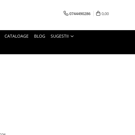
0744490286
0,00
CATALOAGE
BLOG
SUGESTII
026