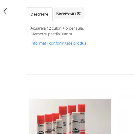
Jucarii de constructii
Puzzle
Review-uri
(0)
Descriere
Dezvoltare cognitiva
Jocuri matematice
Acuarela 12 culori + o pensula.
Diametru pastila 30mm.
Jucării de sortare
Informatii conformitate produs
Dezvoltare psihomotrica
Dezvoltare proprioceptiva
Dezvoltare vestibulara
Echilibru
Jucarii de echilibru
Mingi terapeutice
Module din burete
Motricitate fina
Motricitate grosiera
Recunoasterea formelor
Saltele
Trasee de motricitate