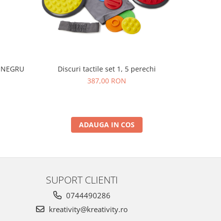
I NEGRU
Discuri tactile set 1, 5 perechi
Set de 250
387,00 RON
ADAUGA IN COS
SUPORT CLIENTI
0744490286
kreativity@kreativity.ro