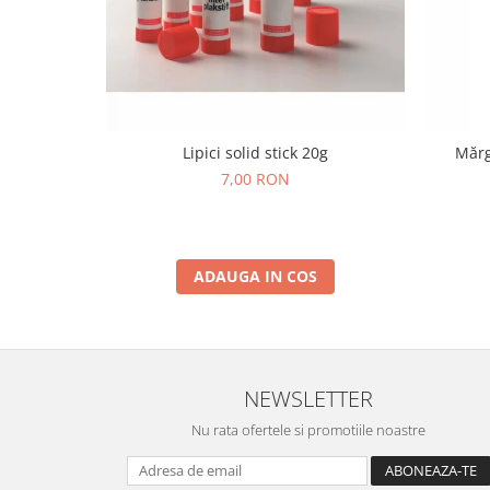
Wellness
Diverse jucarii educative
Apa si nisip
Dezvoltarea limbajului
Figurine
Lipici solid stick 20g
Mărg
Mobilier gradinita
7,00 RON
Montessori
Spații de joacă
Educatie inovativa
ADAUGA IN COS
Anatomie
Comunicare
Dezvoltare timpurie
Experimente
NEWSLETTER
Forme
Joc imaginativ
Nu rata ofertele si promotiile noastre
Jucării interactive
Lumina