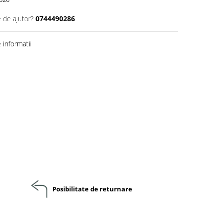
e de ajutor?
0744490286
informatii
Posibilitate de returnare