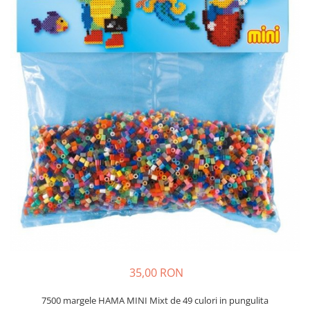
Plastilină
Vopsele
Biciclete si Triciclete
Biciclete
Accesorii
Biciclete VIKING
Biciclete Viking Challange
Biciclete Viking Explorer
Diverse
Triciclete
Camere Senzoriale
Amenajări camere senzoriale
Echipamente camere senzoriale
Oferte pentru Camere Senzoriale
Creativitate si indemanare
35,00 RON
Cuburi și cărămizi
Instrumente muzicale
7500 margele HAMA MINI Mixt de 49 culori in pungulita