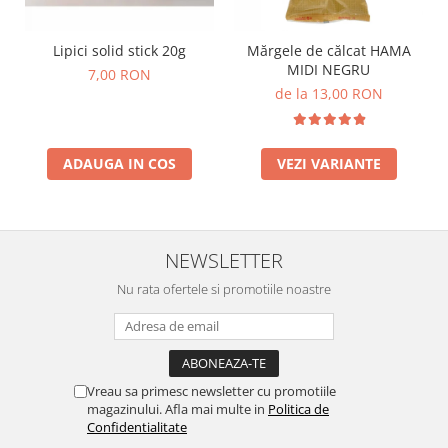
Lumini si culori
Magnetism
Lipici solid stick 20g
Mărgele de călcat HAMA
MIDI NEGRU
Matematica
7,00 RON
de la 13,00 RON
Pregătire pentru școală
Pregătirea scrierii de mână
Secventialitate
ADAUGA IN COS
VEZI VARIANTE
Sortare si numarare
Stiinte
Mărgele de călcat HAMA
NEWSLETTER
Hama Maxi Sticks
Margele HAMA MAXI
Nu rata ofertele si promotiile noastre
Mărgele HAMA MIDI
Mărgele HAMA MINI
Perceperea timpului - TimeTimer
Vreau sa primesc newsletter cu promotiile
Stimulare senzoriala
magazinului. Afla mai multe in
Politica de
Stimulare auditiva
Confidentialitate