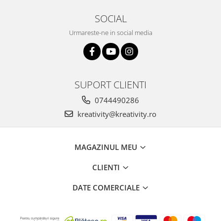
Stimulare olfactivă
Stimulare tactila
SOCIAL
Stimulare vizuala
Urmareste-ne in social media
Terapie de integrare senzorială
SUPORT CLIENTI
0744490286
kreativity@kreativity.ro
MAGAZINUL MEU
CLIENTI
DATE COMERCIALE