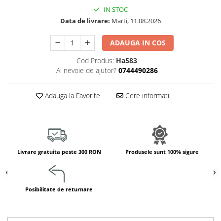
Jucarii de constructii
IN STOC
Puzzle
Data de livrare:
Marti, 11.08.2026
Dezvoltare cognitiva
ADAUGA IN COS
Jocuri matematice
Jucării de sortare
Cod Produs:
Ha583
Ai nevoie de ajutor?
0744490286
Dezvoltare psihomotrica
Dezvoltare proprioceptiva
Adauga la Favorite
Cere informatii
Dezvoltare vestibulara
Echilibru
Jucarii de echilibru
Mingi terapeutice
Module din burete
Livrare gratuita peste 300 RON
Produsele sunt 100% sigure
Motricitate fina
Motricitate grosiera
Recunoasterea formelor
Posibilitate de returnare
Saltele
Trasee de motricitate