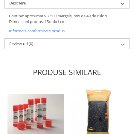
Descriere
Wellness
Diverse jucarii educative
Contine: aproximativ 7.500 margele, mix de 49 de culori
Apa si nisip
Dimensiuni produs: 15x14x1 cm
Dezvoltarea limbajului
Informatii conformitate produs
Figurine
Review-uri
(0)
Mobilier gradinita
Montessori
Spații de joacă
Educatie inovativa
PRODUSE SIMILARE
Anatomie
Comunicare
Dezvoltare timpurie
Experimente
Forme
Joc imaginativ
Jucării interactive
Lumina