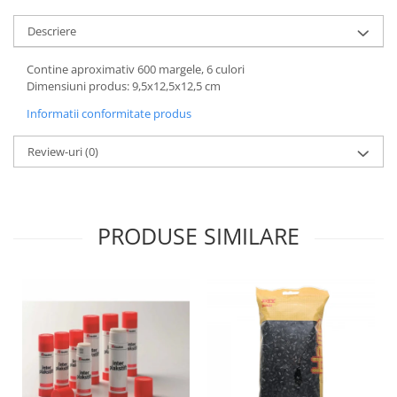
Wellness
Descriere
Diverse jucarii educative
Apa si nisip
Contine aproximativ 600 margele, 6 culori
Dimensiuni produs: 9,5x12,5x12,5 cm
Dezvoltarea limbajului
Figurine
Informatii conformitate produs
Mobilier gradinita
Review-uri
(0)
Montessori
Spații de joacă
Educatie inovativa
PRODUSE SIMILARE
Anatomie
Comunicare
Dezvoltare timpurie
Experimente
Forme
Joc imaginativ
Jucării interactive
Lumina