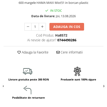
Jucarii de constructii
600 margele HAMA MAXI Mixt51 in borcan plastic
Puzzle
IN STOC
Dezvoltare cognitiva
Data de livrare:
Joi, 13.08.2026
Jocuri matematice
ADAUGA IN COS
Jucării de sortare
Dezvoltare psihomotrica
Cod Produs:
Ha8572
Ai nevoie de ajutor?
0744490286
Dezvoltare proprioceptiva
Dezvoltare vestibulara
Adauga la Favorite
Cere informatii
Echilibru
Jucarii de echilibru
Mingi terapeutice
Module din burete
Motricitate fina
Livrare gratuita peste 300 RON
Produsele sunt 100% sigure
Motricitate grosiera
Recunoasterea formelor
Posibilitate de returnare
Saltele
Trasee de motricitate