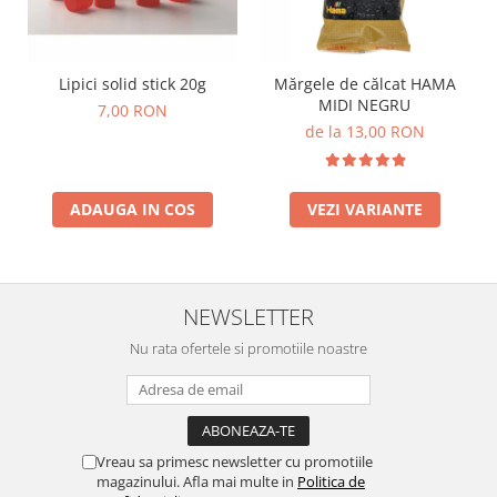
Lumini si culori
Magnetism
Matematica
Lipici solid stick 20g
Mărgele de călcat HAMA
MIDI NEGRU
Pregătire pentru școală
7,00 RON
de la 13,00 RON
Pregătirea scrierii de mână
Secventialitate
Sortare si numarare
ADAUGA IN COS
VEZI VARIANTE
Stiinte
Mărgele de călcat HAMA
Hama Maxi Sticks
NEWSLETTER
Margele HAMA MAXI
Mărgele HAMA MIDI
Nu rata ofertele si promotiile noastre
Mărgele HAMA MINI
Perceperea timpului - TimeTimer
Stimulare senzoriala
Vreau sa primesc newsletter cu promotiile
Stimulare auditiva
magazinului. Afla mai multe in
Politica de