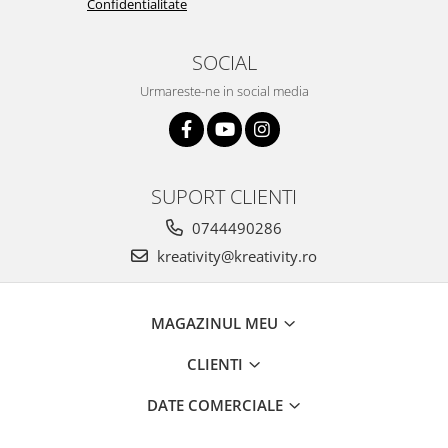
Stimulare olfactivă
Confidentialitate
Stimulare tactila
Stimulare vizuala
SOCIAL
Terapie de integrare senzorială
Urmareste-ne in social media
SUPORT CLIENTI
0744490286
kreativity@kreativity.ro
MAGAZINUL MEU
CLIENTI
DATE COMERCIALE