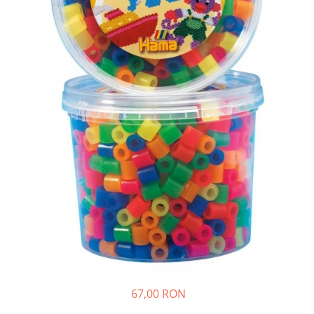
Plastilină
Vopsele
Biciclete si Triciclete
Biciclete
Accesorii
Biciclete VIKING
Biciclete Viking Challange
Biciclete Viking Explorer
Diverse
Triciclete
Camere Senzoriale
Amenajări camere senzoriale
Echipamente camere senzoriale
Oferte pentru Camere Senzoriale
Creativitate si indemanare
Cuburi și cărămizi
67,00 RON
Instrumente muzicale