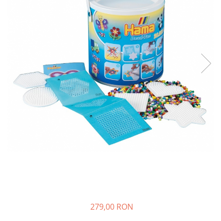
Plastilină
Vopsele
Biciclete si Triciclete
Biciclete
Accesorii
Biciclete VIKING
Biciclete Viking Challange
Biciclete Viking Explorer
Diverse
Triciclete
Camere Senzoriale
Amenajări camere senzoriale
Echipamente camere senzoriale
Oferte pentru Camere Senzoriale
Creativitate si indemanare
Cuburi și cărămizi
279,00 RON
Instrumente muzicale