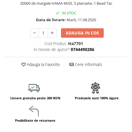
Jucarii de constructii
20000 de margele HAMA MIDI, 5 plansete, 1 Bead Tac
Puzzle
IN STOC
Dezvoltare cognitiva
Data de livrare:
Marti, 11.08.2026
Jocuri matematice
ADAUGA IN COS
Jucării de sortare
Dezvoltare psihomotrica
Cod Produs:
Ha7701
Ai nevoie de ajutor?
0744490286
Dezvoltare proprioceptiva
Dezvoltare vestibulara
Adauga la Favorite
Cere informatii
Echilibru
Jucarii de echilibru
Mingi terapeutice
Module din burete
Motricitate fina
Livrare gratuita peste 300 RON
Produsele sunt 100% sigure
Motricitate grosiera
Recunoasterea formelor
Posibilitate de returnare
Saltele
Trasee de motricitate