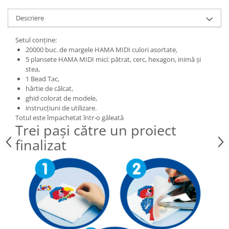
Wellness
Descriere
Diverse jucarii educative
Apa si nisip
Setul conține:
20000 buc. de margele HAMA MIDI culori asortate,
Dezvoltarea limbajului
5 plansete HAMA MIDI mici: pătrat, cerc, hexagon, inimă și
Figurine
stea,
Mobilier gradinita
1 Bead Tac,
hârtie de călcat,
Montessori
ghid colorat de modele,
Spații de joacă
instrucțiuni de utilizare.
Educatie inovativa
Totul este împachetat într-o găleată
Trei pași către un proiect
Anatomie
finalizat
Comunicare
Dezvoltare timpurie
Experimente
Forme
Joc imaginativ
Jucării interactive
Lumina