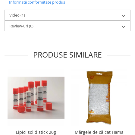
Stimulare olfactivă
Informatii conformitate produs
Stimulare tactila
Video
(1)
Stimulare vizuala
Terapie de integrare senzorială
Review-uri
(0)
PRODUSE SIMILARE
Lipici solid stick 20g
Mărgele de călcat Hama