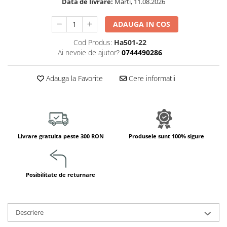
Data de livrare:
Marti, 11.08.2026
Jucarii de constructii
Puzzle
ADAUGA IN COS
Dezvoltare cognitiva
Cod Produs:
Ha501-22
Jocuri matematice
Ai nevoie de ajutor?
0744490286
Jucării de sortare
Dezvoltare psihomotrica
Adauga la Favorite
Cere informatii
Dezvoltare proprioceptiva
Dezvoltare vestibulara
Echilibru
Jucarii de echilibru
Livrare gratuita peste 300 RON
Produsele sunt 100% sigure
Mingi terapeutice
Module din burete
Motricitate fina
Posibilitate de returnare
Motricitate grosiera
Recunoasterea formelor
Saltele
Descriere
Trasee de motricitate