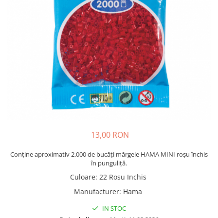
Plastilină
Vopsele
Biciclete si Triciclete
Biciclete
Accesorii
Biciclete VIKING
Biciclete Viking Challange
Biciclete Viking Explorer
Diverse
Triciclete
Camere Senzoriale
13,00 RON
Amenajări camere senzoriale
Conține aproximativ 2.000 de bucăți mărgele HAMA MINI roșu închis
Echipamente camere senzoriale
în punguliță.
Oferte pentru Camere Senzoriale
Culoare
:
22 Rosu Inchis
Creativitate si indemanare
Manufacturer
:
Hama
Cuburi și cărămizi
IN STOC
Instrumente muzicale