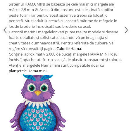
Sistemul HAMA MINI se bazează pe cele mai mici mărgele ale
Wellness
mărcii: 2,5 mm Ø. Această dimensiune este destinată copiilor
Diverse jucarii educative
peste 10 ani, iar pentru acest sistem va trebui să folosiți o
pensetă. Mulți adulți lucrează cu această mărime de mărgele în
Apa si nisip
loc de broderie încrucișată sau broderie cu acul.
Dezvoltarea limbajului
Datorită mărimii mărgelelor veți putea realiza modele și desene
Figurine
foarte detaliate și sofisticate, bazându-vă pe imaginația și
creativitatea dumneavoastră. Pentru referințe de culoare, vă
Mobilier gradinita
rugăm să consultați pagina
Culorile Hama
.
Montessori
Conține: aproximativ 2.000 de bucăți mărgele HAMA MINI roșu
Spații de joacă
închis, împachetate într-o sacoșă de plastic transparent și colorat.
Atenție: mărgelele Hama mini sunt compatibile doar cu
Educatie inovativa
planșetele Hama mini
.
Anatomie
Comunicare
Dezvoltare timpurie
Experimente
Forme
Joc imaginativ
Jucării interactive
Lumina