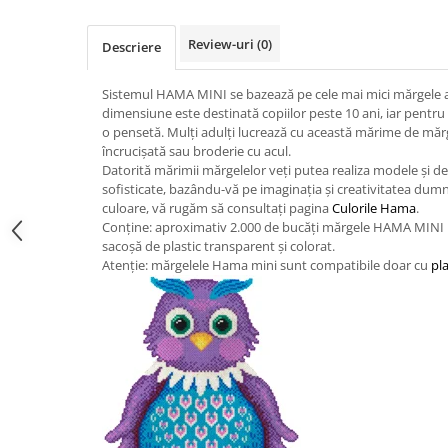
Jucarii de constructii
Puzzle
Review-uri
(0)
Descriere
Dezvoltare cognitiva
Jocuri matematice
Sistemul HAMA MINI se bazează pe cele mai mici mărgele a
dimensiune este destinată copiilor peste 10 ani, iar pentru 
Jucării de sortare
o pensetă. Mulți adulți lucrează cu această mărime de mărg
Dezvoltare psihomotrica
încrucișată sau broderie cu acul.
Datorită mărimii mărgelelor veți putea realiza modele și de
Dezvoltare proprioceptiva
sofisticate, bazându-vă pe imaginația și creativitatea dum
Dezvoltare vestibulara
culoare, vă rugăm să consultați pagina
Culorile Hama
.
Conține: aproximativ 2.000 de bucăți mărgele HAMA MINI m
Echilibru
sacoșă de plastic transparent și colorat.
Jucarii de echilibru
Atenție: mărgelele Hama mini sunt compatibile doar cu
pl
Mingi terapeutice
Module din burete
Motricitate fina
Motricitate grosiera
Recunoasterea formelor
Saltele
Trasee de motricitate