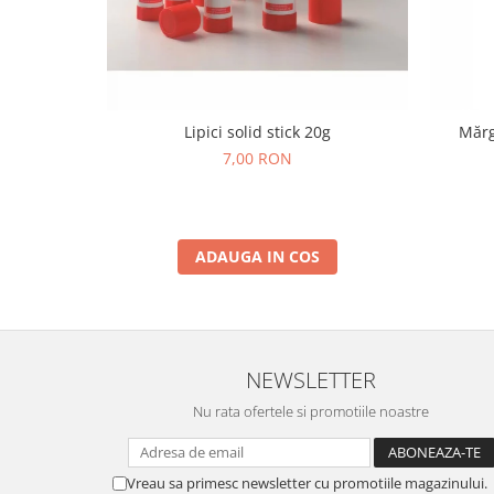
Lumini si culori
Magnetism
Matematica
Pregătire pentru școală
Lipici solid stick 20g
Mărg
Pregătirea scrierii de mână
7,00 RON
Secventialitate
Sortare si numarare
Stiinte
Mărgele de călcat HAMA
ADAUGA IN COS
Hama Maxi Sticks
Margele HAMA MAXI
Mărgele HAMA MIDI
Mărgele HAMA MINI
NEWSLETTER
Perceperea timpului - TimeTimer
Nu rata ofertele si promotiile noastre
Stimulare senzoriala
Stimulare auditiva
Vreau sa primesc newsletter cu promotiile magazinului.