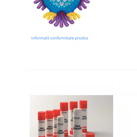
Wellness
Diverse jucarii educative
Apa si nisip
Dezvoltarea limbajului
Figurine
Informatii conformitate produs
Mobilier gradinita
Montessori
Spații de joacă
Educatie inovativa
Anatomie
Comunicare
Dezvoltare timpurie
Experimente
Forme
Joc imaginativ
Jucării interactive
Lumina