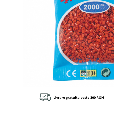
Plastilină
Vopsele
Biciclete si Triciclete
Biciclete
Accesorii
Biciclete VIKING
Biciclete Viking Challange
Biciclete Viking Explorer
Diverse
Triciclete
Camere Senzoriale
Amenajări camere senzoriale
Echipamente camere senzoriale
Oferte pentru Camere Senzoriale
Creativitate si indemanare
Livrare gratuita peste 300 RON
Cuburi și cărămizi
Instrumente muzicale