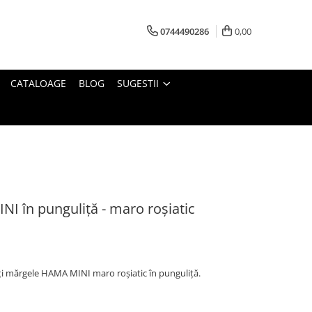
0744490286
0,00
CATALOAGE
BLOG
SUGESTII
I în punguliță - maro roșiatic
i mărgele HAMA MINI maro roșiatic în punguliță.