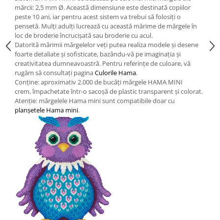
Wellness
mărcii: 2,5 mm Ø. Această dimensiune este destinată copiilor
peste 10 ani, iar pentru acest sistem va trebui să folosiți o
Diverse jucarii educative
pensetă. Mulți adulți lucrează cu această mărime de mărgele în
Apa si nisip
loc de broderie încrucișată sau broderie cu acul.
Datorită mărimii mărgelelor veți putea realiza modele și desene
Dezvoltarea limbajului
foarte detaliate și sofisticate, bazându-vă pe imaginația și
Figurine
creativitatea dumneavoastră. Pentru referințe de culoare, vă
rugăm să consultați pagina
Culorile Hama
.
Mobilier gradinita
Conține: aproximativ 2.000 de bucăți mărgele HAMA MINI
Montessori
crem, împachetate într-o sacoșă de plastic transparent și colorat.
Spații de joacă
Atenție: mărgelele Hama mini sunt compatibile doar cu
planșetele Hama mini
.
Educatie inovativa
Anatomie
Comunicare
Dezvoltare timpurie
Experimente
Forme
Joc imaginativ
Jucării interactive
Lumina