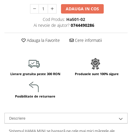
Jucarii de constructii
ADAUGA IN COS
Puzzle
Dezvoltare cognitiva
Cod Produs:
Ha501-02
Ai nevoie de ajutor?
0744490286
Jocuri matematice
Jucării de sortare
Adauga la Favorite
Cere informatii
Dezvoltare psihomotrica
Dezvoltare proprioceptiva
Dezvoltare vestibulara
Echilibru
Livrare gratuita peste 300 RON
Produsele sunt 100% sigure
Jucarii de echilibru
Mingi terapeutice
Module din burete
Posibilitate de returnare
Motricitate fina
Motricitate grosiera
Recunoasterea formelor
Descriere
Saltele
Trasee de motricitate
Sistemul HAMA MINI se bazează pe cele mai mici mărgele ale