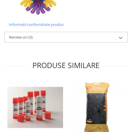
Lumini si culori
Magnetism
Matematica
Informatii conformitate produs
Pregătire pentru școală
Pregătirea scrierii de mână
Review-uri
(0)
Secventialitate
Sortare si numarare
Stiinte
PRODUSE SIMILARE
Mărgele de călcat HAMA
Hama Maxi Sticks
Margele HAMA MAXI
Mărgele HAMA MIDI
Mărgele HAMA MINI
Perceperea timpului - TimeTimer
Stimulare senzoriala
Stimulare auditiva