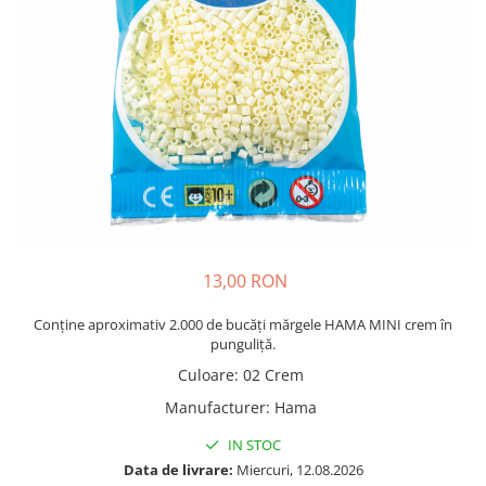
Plastilină
Vopsele
Biciclete si Triciclete
Biciclete
Accesorii
Biciclete VIKING
Biciclete Viking Challange
Biciclete Viking Explorer
Diverse
Triciclete
13,00 RON
Camere Senzoriale
Amenajări camere senzoriale
Conține aproximativ 2.000 de bucăți mărgele HAMA MINI crem în
punguliță.
Echipamente camere senzoriale
Culoare
:
02 Crem
Oferte pentru Camere Senzoriale
Manufacturer
:
Hama
Creativitate si indemanare
Cuburi și cărămizi
IN STOC
Instrumente muzicale
Data de livrare:
Miercuri, 12.08.2026