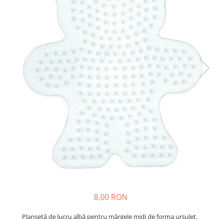
Plastilină
Vopsele
Biciclete si Triciclete
Biciclete
Accesorii
Biciclete VIKING
Biciclete Viking Challange
Biciclete Viking Explorer
Diverse
Triciclete
Camere Senzoriale
Amenajări camere senzoriale
Echipamente camere senzoriale
Oferte pentru Camere Senzoriale
Creativitate si indemanare
8,00 RON
Cuburi și cărămizi
Instrumente muzicale
Planșetă de lucru albă pentru mărgele midi de forma ursuleț,