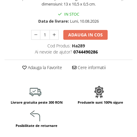
Jucarii de constructii
dimensiuni: 13 x 10,5 x 0,5 cm.
Puzzle
IN STOC
Dezvoltare cognitiva
Data de livrare:
Luni, 10.08.2026
Jocuri matematice
ADAUGA IN COS
Jucării de sortare
Dezvoltare psihomotrica
Cod Produs:
Ha289
Ai nevoie de ajutor?
0744490286
Dezvoltare proprioceptiva
Dezvoltare vestibulara
Adauga la Favorite
Cere informatii
Echilibru
Jucarii de echilibru
Mingi terapeutice
Module din burete
Motricitate fina
Livrare gratuita peste 300 RON
Produsele sunt 100% sigure
Motricitate grosiera
Recunoasterea formelor
Saltele
Posibilitate de returnare
Trasee de motricitate