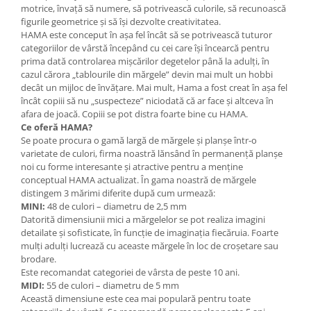
motrice, învață să numere, să potrivească culorile, să recunoască
Lumini si culori
figurile geometrice și să își dezvolte creativitatea.
Magnetism
HAMA este conceput în așa fel încât să se potrivească tuturor
categoriilor de vârstă începând cu cei care își încearcă pentru
Matematica
prima dată controlarea mișcărilor degetelor până la adulți, în
Pregătire pentru școală
cazul cărora „tablourile din mărgele” devin mai mult un hobbi
Pregătirea scrierii de mână
decât un mijloc de învățare. Mai mult, Hama a fost creat în așa fel
încât copiii să nu „suspecteze” niciodată că ar face și altceva în
Secventialitate
afara de joacă. Copiii se pot distra foarte bine cu HAMA.
Sortare si numarare
Ce oferă HAMA?
Stiinte
Se poate procura o gamă largă de mărgele și planșe într-o
varietate de culori, firma noastră lănsând în permanență planșe
Mărgele de călcat HAMA
noi cu forme interesante și atractive pentru a menține
Hama Maxi Sticks
conceptual HAMA actualizat. În gama noastră de mărgele
distingem 3 mărimi diferite după cum urmează:
Margele HAMA MAXI
MINI:
48 de culori – diametru de 2,5 mm
Mărgele HAMA MIDI
Datorită dimensiunii mici a mărgelelor se pot realiza imagini
detailate și sofisticate, în funcție de imaginația fiecăruia. Foarte
Mărgele HAMA MINI
mulți adulți lucrează cu aceaste mărgele în loc de croșetare sau
Perceperea timpului - TimeTimer
brodare.
Este recomandat categoriei de vârsta de peste 10 ani.
Stimulare senzoriala
MIDI:
55 de culori – diametru de 5 mm
Stimulare auditiva
Această dimensiune este cea mai populară pentru toate