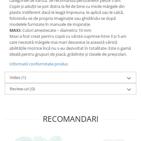
categoriile de vârstă. Se recomandă persoanelor peste 5 ani.
Stimulare olfactivă
Copiii și adulții se pot distra la fel de bine cu micile mărgele din
Stimulare tactila
plastic indiferent dacă le leagă împreuna, le aplică sau le calcă,
Stimulare vizuala
folosindu-se de propria imaginație sau ghidându-se după
modelele furnizate în manuale de inspirație.
Terapie de integrare senzorială
MAXI:
Culori amestecate – diametru 10 mm
Maxi a fost creat pentru copiii cu vârste cuprinse între 3 și 5 ani
care necesită mărgele mai mari deoarece la această vârstă
abilitățile motrice încă nu s-au dezvoltat în totalitate. Este o gamă
ideală pentru grupuri de joacă, grădinițe și clasele de preșcolari.
Informatii conformitate produs
Video
(1)
Review-uri
(0)
RECOMANDARI