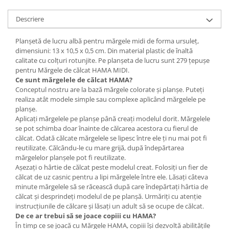
Wellness
Descriere
Diverse jucarii educative
Apa si nisip
Planșetă de lucru albă pentru mărgele midi de forma ursuleț,
Dezvoltarea limbajului
dimensiuni: 13 x 10,5 x 0,5 cm. Din material plastic de înaltă
calitate cu colțuri rotunjite. Pe planșeta de lucru sunt 279 țepușe
Figurine
pentru Mărgele de călcat HAMA MIDI.
Mobilier gradinita
Ce sunt
mărgelele de călcat
HAMA?
Conceptul nostru are la bază mărgele colorate și planșe. Puteți
Montessori
realiza atât modele simple sau complexe aplicând mărgelele pe
Spații de joacă
planșe.
Educatie inovativa
Aplicați mărgelele pe planșe până creați modelul dorit. Mărgelele
se pot schimba doar înainte de călcarea acestora cu fierul de
Anatomie
călcat. Odată călcate mărgelele se lipesc între ele ți nu mai pot fi
Comunicare
reutilizate. Călcându-le cu mare grijă, după îndepărtarea
mărgelelor planșele pot fi reutilizate.
Dezvoltare timpurie
Așezați o hârtie de călcat peste modelul creat. Folosiți un fier de
Experimente
călcat de uz casnic pentru a lipi mărgelele între ele. Lăsați câteva
Forme
minute mărgelele să se răcească după care îndepărtați hârtia de
călcat și desprindeți modelul de pe planșă. Urmăriți cu atenție
Joc imaginativ
instrucțiunile de călcare și lăsați un adult să se ocupe de călcat.
Jucării interactive
De ce ar trebui să se joace copiii cu HAMA?
În timp ce se joacă cu Mărgele HAMA, copiii își dezvoltă abilitățile
Lumina