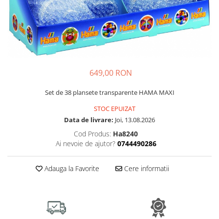
Plastilină
Vopsele
Biciclete si Triciclete
Biciclete
Accesorii
Biciclete VIKING
649,00 RON
Biciclete Viking Challange
Biciclete Viking Explorer
Set de 38 plansete transparente HAMA MAXI
Diverse
STOC EPUIZAT
Triciclete
Data de livrare:
Joi, 13.08.2026
Camere Senzoriale
Cod Produs:
Ha8240
Ai nevoie de ajutor?
0744490286
Amenajări camere senzoriale
Echipamente camere senzoriale
Adauga la Favorite
Cere informatii
Oferte pentru Camere Senzoriale
Creativitate si indemanare
Cuburi și cărămizi
Instrumente muzicale