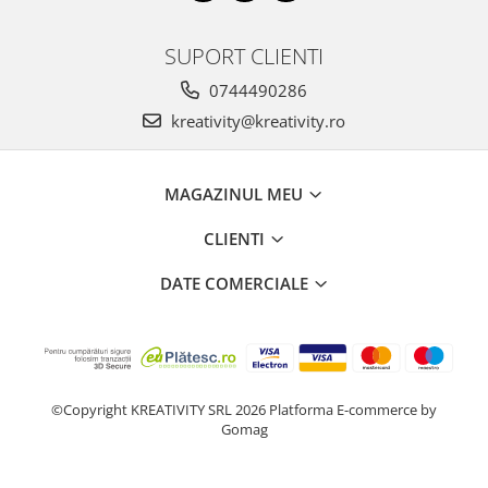
Stimulare olfactivă
Stimulare tactila
SUPORT CLIENTI
Stimulare vizuala
Terapie de integrare senzorială
0744490286
kreativity@kreativity.ro
MAGAZINUL MEU
CLIENTI
DATE COMERCIALE
©Copyright KREATIVITY SRL 2026
Platforma E-commerce by
Gomag