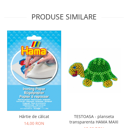
Wellness
Diverse jucarii educative
PRODUSE SIMILARE
Apa si nisip
Dezvoltarea limbajului
Figurine
Mobilier gradinita
Montessori
Spații de joacă
Educatie inovativa
Anatomie
Comunicare
Dezvoltare timpurie
Experimente
Forme
Joc imaginativ
Hârtie de călcat
TESTOASA - planseta
Jucării interactive
transparenta HAMA MAXI
14,00 RON
Lumina