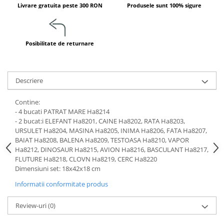
Jucarii de constructii
Livrare gratuita peste 300 RON
Produsele sunt 100% sigure
Puzzle
Dezvoltare cognitiva
Posibilitate de returnare
Jocuri matematice
Jucării de sortare
Dezvoltare psihomotrica
Descriere
Dezvoltare proprioceptiva
Dezvoltare vestibulara
Contine:
- 4 bucati PATRAT MARE Ha8214
Echilibru
- 2 bucat:i ELEFANT Ha8201, CAINE Ha8202, RATA Ha8203,
Jucarii de echilibru
URSULET Ha8204, MASINA Ha8205, INIMA Ha8206, FATA Ha8207,
BAIAT Ha8208, BALENA Ha8209, TESTOASA Ha8210, VAPOR
Mingi terapeutice
Ha8212, DINOSAUR Ha8215, AVION Ha8216, BASCULANT Ha8217,
Module din burete
FLUTURE Ha8218, CLOVN Ha8219, CERC Ha8220
Motricitate fina
Dimensiuni set: 18x42x18 cm
Motricitate grosiera
Informatii conformitate produs
Recunoasterea formelor
Saltele
Review-uri
(0)
Trasee de motricitate