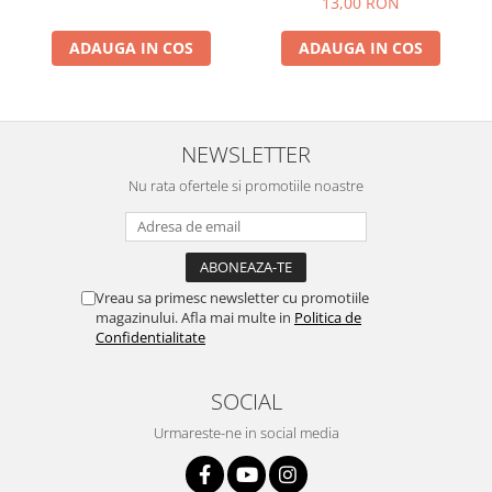
13,00 RON
Lumini si culori
ADAUGA IN COS
ADAUGA IN COS
Magnetism
Matematica
Pregătire pentru școală
Pregătirea scrierii de mână
NEWSLETTER
Secventialitate
Nu rata ofertele si promotiile noastre
Sortare si numarare
Stiinte
Mărgele de călcat HAMA
Hama Maxi Sticks
Vreau sa primesc newsletter cu promotiile
Margele HAMA MAXI
magazinului. Afla mai multe in
Politica de
Confidentialitate
Mărgele HAMA MIDI
Mărgele HAMA MINI
SOCIAL
Perceperea timpului - TimeTimer
Stimulare senzoriala
Urmareste-ne in social media
Stimulare auditiva