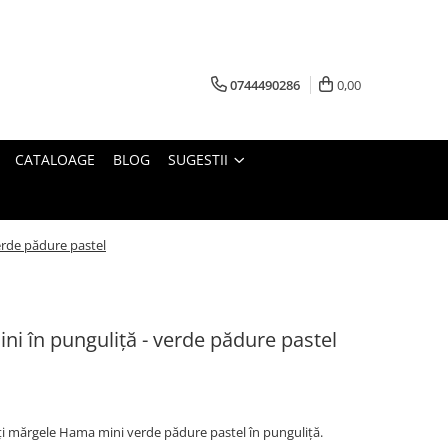
0744490286
0,00
CATALOAGE
BLOG
SUGESTII
erde pădure pastel
i în punguliță - verde pădure pastel
i mărgele Hama mini verde pădure pastel în punguliță.