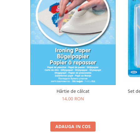
Lumini si culori
Magnetism
Matematica
Pregătire pentru școală
Pregătirea scrierii de mână
Secventialitate
Sortare si numarare
Stiinte
Mărgele de călcat HAMA
Hama Maxi Sticks
Margele HAMA MAXI
Hârtie de călcat
Set d
Mărgele HAMA MIDI
14,00 RON
Mărgele HAMA MINI
Perceperea timpului - TimeTimer
Stimulare senzoriala
ADAUGA IN COS
Stimulare auditiva