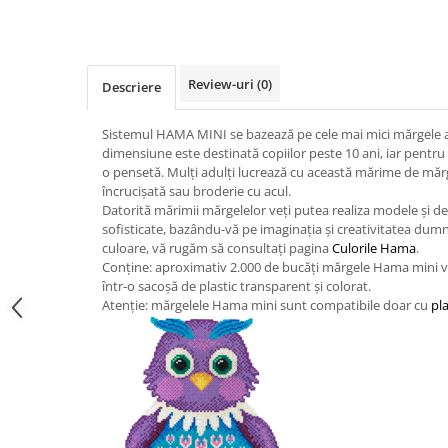
Jucarii de constructii
Puzzle
Dezvoltare cognitiva
Review-uri
(0)
Descriere
Jocuri matematice
Jucării de sortare
Sistemul HAMA MINI se bazează pe cele mai mici mărgele a
Dezvoltare psihomotrica
dimensiune este destinată copiilor peste 10 ani, iar pentru 
o pensetă. Mulți adulți lucrează cu această mărime de mărg
Dezvoltare proprioceptiva
încrucișată sau broderie cu acul.
Dezvoltare vestibulara
Datorită mărimii mărgelelor veți putea realiza modele și de
Echilibru
sofisticate, bazându-vă pe imaginația și creativitatea dum
culoare, vă rugăm să consultați pagina
Culorile Hama
.
Jucarii de echilibru
Conține: aproximativ 2.000 de bucăți mărgele Hama mini 
Mingi terapeutice
într-o sacoșă de plastic transparent și colorat.
Atenție: mărgelele Hama mini sunt compatibile doar cu
pl
Module din burete
Motricitate fina
Motricitate grosiera
Recunoasterea formelor
Saltele
Trasee de motricitate