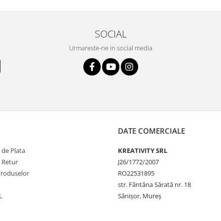
SOCIAL
Urmareste-ne in social media
DATE COMERCIALE
 de Plata
KREATIVITY SRL
e Retur
J26/1772/2007
Produselor
RO22531895
str. Fântâna Sărată nr. 18
L
Sânișor, Mureș