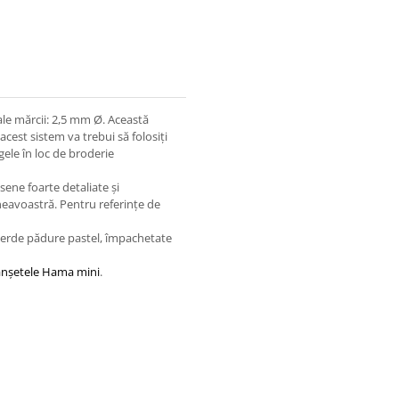
le mărcii: 2,5 mm Ø. Această
acest sistem va trebui să folosiți
ele în loc de broderie
sene foarte detaliate și
neavoastră. Pentru referințe de
verde pădure pastel, împachetate
anșetele Hama mini
.