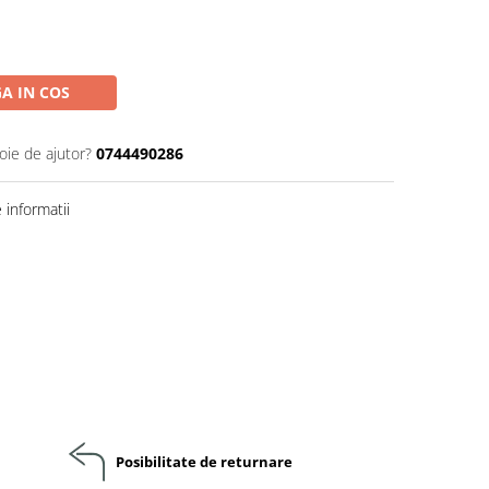
A IN COS
oie de ajutor?
0744490286
informatii
Posibilitate de returnare