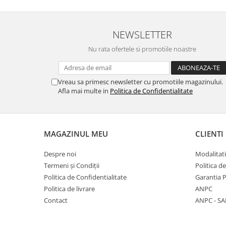
Stimulare olfactivă
Stimulare tactila
Stimulare vizuala
NEWSLETTER
Terapie de integrare senzorială
Nu rata ofertele si promotiile noastre
Vreau sa primesc newsletter cu promotiile magazinului.
Afla mai multe in
Politica de Confidentialitate
MAGAZINUL MEU
CLIENTI
Despre noi
Modalitati
Termeni și Condiții
Politica d
Politica de Confidentialitate
Garantia 
Politica de livrare
ANPC
Contact
ANPC - SA