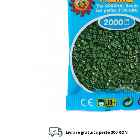
Plastilină
Vopsele
Biciclete si Triciclete
Biciclete
Accesorii
Biciclete VIKING
Biciclete Viking Challange
Biciclete Viking Explorer
Diverse
Triciclete
Camere Senzoriale
Amenajări camere senzoriale
Echipamente camere senzoriale
Oferte pentru Camere Senzoriale
Creativitate si indemanare
Cuburi și cărămizi
Livrare gratuita peste 300 RON
Instrumente muzicale