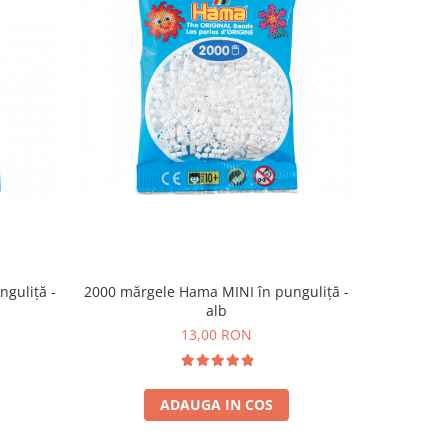
guliță -
2000 mărgele Hama MINI în punguliță -
2000 mărg
alb
13,00 RON
ADAUGA IN COS