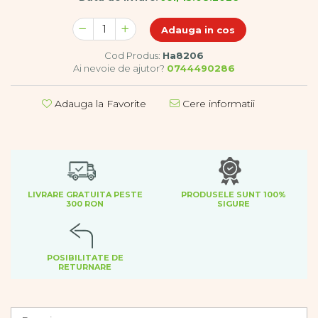
Dezvoltare cognitiva
Jocuri matematice
Adauga in cos
Jucării de sortare
Cod Produs:
Ha8206
Dezvoltare psihomotrica
Ai nevoie de ajutor?
0744490286
Dezvoltare proprioceptiva
Dezvoltare vestibulara
Adauga la Favorite
Cere informatii
Echilibru
Jucarii de echilibru
Mingi terapeutice
Module din burete
Motricitate fina
LIVRARE GRATUITA PESTE
PRODUSELE SUNT 100%
Motricitate grosiera
300 RON
SIGURE
Recunoasterea formelor
Saltele
Trasee de motricitate
POSIBILITATE DE
RETURNARE
Wellness
Diverse jucarii educative
Apa si nisip