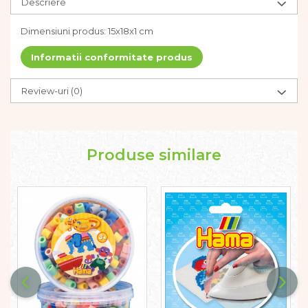
Descriere
Dezvoltarea limbajului
Figurine
Dimensiuni produs: 15x18x1 cm
Mobilier gradinita
Informatii conformitate produs
Montessori
Spații de joacă
Educatie inovativa
Review-uri
(0)
Anatomie
Comunicare
Dezvoltare timpurie
Produse similare
Experimente
Forme
Joc imaginativ
Jucării interactive
Lumina
Lumini si culori
Magnetism
Matematica
Pregătire pentru școală