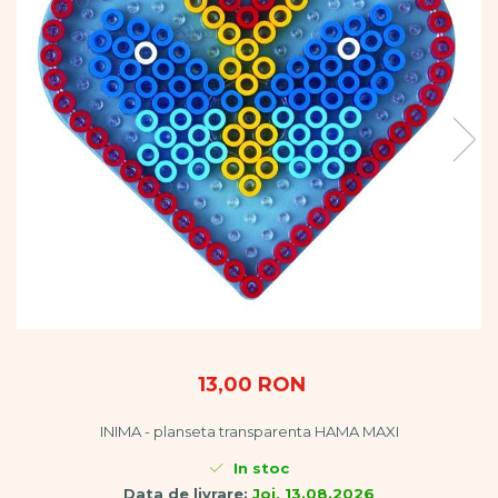
Vopsele
Biciclete si Triciclete
Biciclete
Accesorii
Biciclete VIKING
Biciclete Viking Challange
Biciclete Viking Explorer
Diverse
Triciclete
Camere Senzoriale
Amenajări camere senzoriale
Echipamente camere senzoriale
Oferte pentru Camere Senzoriale
Creativitate si indemanare
13,00 RON
Cuburi și cărămizi
Instrumente muzicale
INIMA - planseta transparenta HAMA MAXI
Jucarii de constructii
In stoc
Puzzle
Data de livrare:
Joi, 13.08.2026