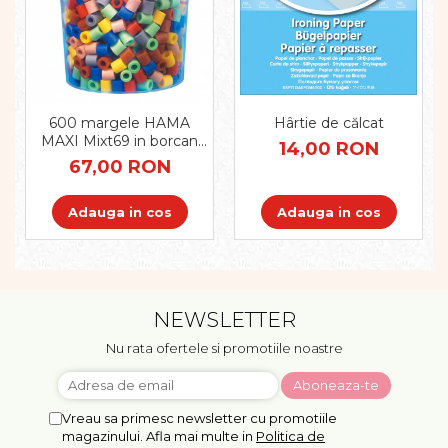
Pregătirea scrierii de mână
Secventialitate
Sortare si numarare
Stiinte
Mărgele de călcat HAMA
Hârtie de călcat
600 margele HAMA
Hama Maxi Sticks
MAXI Mixt69 in borcan
14,00 RON
Margele HAMA MAXI
plastic
67,00 RON
Mărgele HAMA MIDI
Mărgele HAMA MINI
Adauga in cos
Adauga in cos
Perceperea timpului -
TimeTimer
Stimulare senzoriala
Stimulare auditiva
NEWSLETTER
Stimulare olfactivă
Nu rata ofertele si promotiile noastre
Stimulare tactila
Stimulare vizuala
Terapie de integrare senzorială
Vreau sa primesc newsletter cu promotiile
magazinului. Afla mai multe in
Politica de