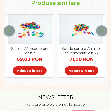
Pregătirea scrierii de mână
Produse similare
Secventialitate
Sortare si numarare
Stiinte
Mărgele de călcat HAMA
Hama Maxi Sticks
Margele HAMA MAXI
Mărgele HAMA MIDI
Set de 72 Insecte din
Set de sortare Animale
Mărgele HAMA MINI
Plastic
de companie din 72
Perceperea timpului -
piese
69,00 RON
71,00 RON
TimeTimer
Stimulare senzoriala
Adauga in cos
Adauga in cos
Stimulare auditiva
Stimulare olfactivă
Stimulare tactila
Stimulare vizuala
NEWSLETTER
Terapie de integrare senzorială
Nu rata ofertele si promotiile noastre