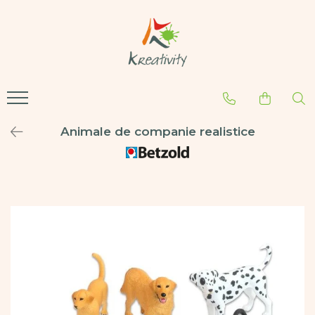
Produse
Camere Senzoriale
Sugestii
Arta, Hobby - Craft
Amenajări camere senzoriale
Cum să amenajăm o cameră
senzorială
Echipamente camere senzoriale
Accesorii desen pictura
Dezvoltare psihomotrică –
Oferte camere senzoriale
Creativitate
dezvoltarea abilităților motrice
Animale de companie realistice
Diverse materiale mici
Ce sunt mărgelele Hama
Foarfece
Creații din mărgele Hama
Folii și laminatoare
Forme din polistiren
Hârtii
Instrumente de scris
Lipici
Modelare
Pensule
Perforator
Plastilină