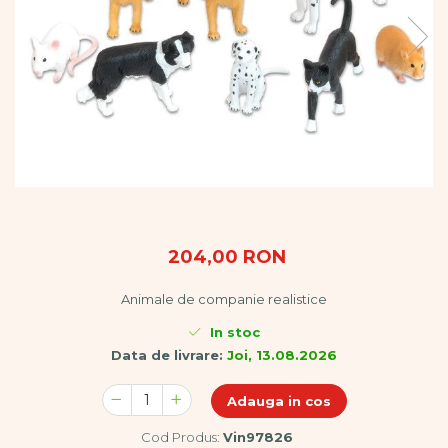
Vopsele
Biciclete si Triciclete
Biciclete
Accesorii
Biciclete VIKING
Biciclete Viking Challange
Biciclete Viking Explorer
Diverse
Triciclete
Camere Senzoriale
204,00 RON
Amenajări camere senzoriale
Echipamente camere senzoriale
Animale de companie realistice
Oferte pentru Camere Senzoriale
Creativitate si indemanare
In stoc
Data de livrare:
Joi, 13.08.2026
Cuburi și cărămizi
Instrumente muzicale
Adauga in cos
Jucarii de constructii
Puzzle
Cod Produs:
Vin97826