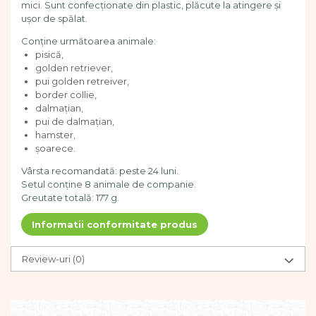
mici. Sunt confecționate din plastic, plăcute la atingere și
Dezvoltarea limbajului
ușor de spălat.
Figurine
Conține următoarea animale:
Mobilier gradinita
pisică,
Montessori
golden retriever,
Spații de joacă
pui golden retreiver,
Educatie inovativa
border collie,
dalmațian,
Anatomie
pui de dalmațian,
Comunicare
hamster,
șoarece.
Dezvoltare timpurie
Experimente
Vârsta recomandată: peste 24 luni.
Forme
Setul conține 8 animale de companie.
Greutate totală: 177 g.
Joc imaginativ
Jucării interactive
Informatii conformitate produs
Lumina
Lumini si culori
Review-uri
(0)
Magnetism
Matematica
Pregătire pentru școală