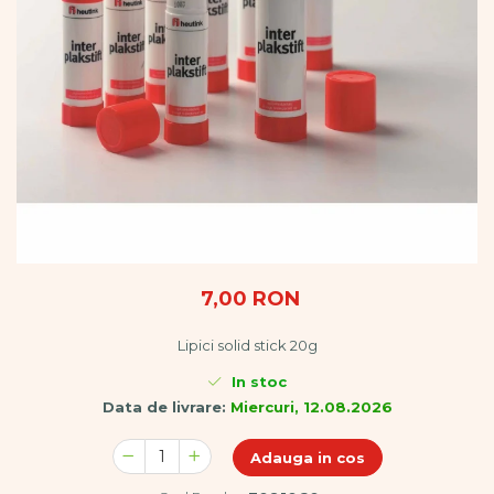
Vopsele
Biciclete si Triciclete
Biciclete
Accesorii
Biciclete VIKING
Biciclete Viking Challange
Biciclete Viking Explorer
Diverse
Triciclete
Camere Senzoriale
Amenajări camere senzoriale
7,00 RON
Echipamente camere senzoriale
Oferte pentru Camere Senzoriale
Lipici solid stick 20g
Creativitate si indemanare
In stoc
Cuburi și cărămizi
Data de livrare:
Miercuri, 12.08.2026
Instrumente muzicale
Jucarii de constructii
Adauga in cos
Puzzle