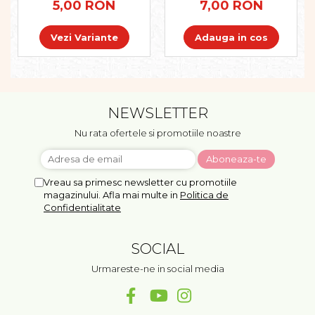
Pregătirea scrierii de mână
5,00 RON
7,00 RON
Secventialitate
Sortare si numarare
Vezi Variante
Adauga in cos
Stiinte
Mărgele de călcat HAMA
Hama Maxi Sticks
Margele HAMA MAXI
NEWSLETTER
Mărgele HAMA MIDI
Nu rata ofertele si promotiile noastre
Mărgele HAMA MINI
Perceperea timpului -
TimeTimer
Vreau sa primesc newsletter cu promotiile
magazinului. Afla mai multe in
Politica de
Stimulare senzoriala
Confidentialitate
Stimulare auditiva
Stimulare olfactivă
SOCIAL
Stimulare tactila
Stimulare vizuala
Urmareste-ne in social media
Terapie de integrare senzorială