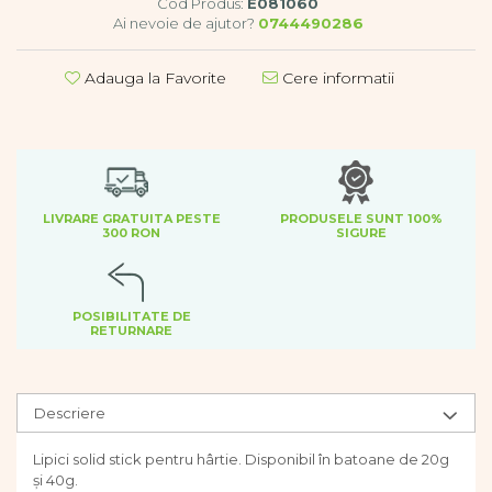
Cod Produs:
E081060
Dezvoltare cognitiva
Ai nevoie de ajutor?
0744490286
Jocuri matematice
Jucării de sortare
Adauga la Favorite
Cere informatii
Dezvoltare psihomotrica
Dezvoltare proprioceptiva
Dezvoltare vestibulara
Echilibru
Jucarii de echilibru
LIVRARE GRATUITA PESTE
PRODUSELE SUNT 100%
300 RON
SIGURE
Mingi terapeutice
Module din burete
Motricitate fina
Motricitate grosiera
POSIBILITATE DE
RETURNARE
Recunoasterea formelor
Saltele
Trasee de motricitate
Descriere
Wellness
Diverse jucarii educative
Lipici solid stick pentru hârtie. Disponibil în batoane de 20g
Apa si nisip
și 40g.