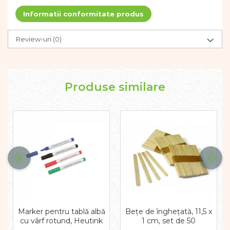
Dezvoltarea limbajului
Informatii conformitate produs
Figurine
Mobilier gradinita
Review-uri
(0)
Montessori
Spații de joacă
Educatie inovativa
Anatomie
Produse similare
Comunicare
Dezvoltare timpurie
Experimente
Forme
Joc imaginativ
Jucării interactive
Lumina
Lumini si culori
Magnetism
Matematica
Marker pentru tablă albă
Bețe de înghețată, 11,5 x
Pregătire pentru școală
cu vârf rotund, Heutink
1 cm, set de 50