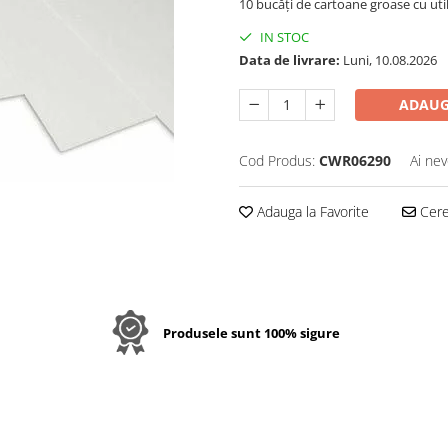
10 bucăți de cartoane groase cu util
IN STOC
Data de livrare:
Luni, 10.08.2026
ADAUG
Cod Produs:
CWR06290
Ai nev
Adauga la Favorite
Cere 
Produsele sunt 100% sigure