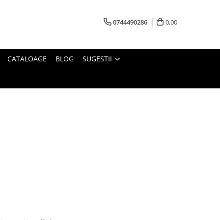
0744490286
0,00
CATALOAGE
BLOG
SUGESTII