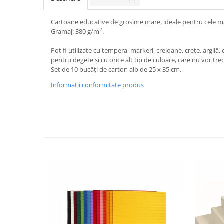
Jucarii de constructii
Puzzle
Cartoane educative de grosime mare, ideale pentru cele mai 
2
Dezvoltare cognitiva
Gramaj: 380 g/m
.
Jocuri matematice
Pot fi utilizate cu tempera, markeri, creioane, crete, argilă,
Jucării de sortare
pentru degete și cu orice alt tip de culoare, care nu vor tre
Set de 10 bucăți de carton alb de 25 x 35 cm.
Dezvoltare psihomotrica
Informatii conformitate produs
Dezvoltare proprioceptiva
Dezvoltare vestibulara
Echilibru
Jucarii de echilibru
Mingi terapeutice
Module din burete
Motricitate fina
Motricitate grosiera
Recunoasterea formelor
Saltele
Trasee de motricitate