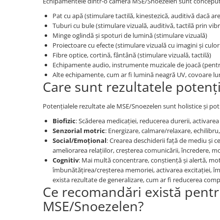
Echipamentele dintr-o cameră MSE/Snoezelen sunt concepute 
Wellness
Pat cu apă (stimulare tactilă, kinestezică, auditivă dacă ar
Diverse jucarii educative
Tuburi cu bule (stimulare vizuală, auditivă, tactilă prin vibr
Apa si nisip
Minge oglindă și spoturi de lumină (stimulare vizuală)
Proiectoare cu efecte (stimulare vizuală cu imagini și culor
Dezvoltarea limbajului
Fibre optice, cortină, fântână (stimulare vizuală, tactilă)
Figurine
Echipamente audio, instrumente muzicale de joacă (pentr
Mobilier gradinita
Alte echipamente, cum ar fi lumină neagră UV, covoare lumi
Care sunt rezultatele potenți
Montessori
Spații de joacă
Potențialele rezultate ale MSE/Snoezelen sunt holistice și pot
Educatie inovativa
Biofizic
: Scăderea medicației, reducerea durerii, activarea ex
Anatomie
Senzorial motric
: Energizare, calmare/relaxare, echilibru,
Comunicare
Social/Emoțional
: Crearea deschiderii față de mediu și ce
ameliorarea relațiilor, creșterea comunicării, încredere, mot
Dezvoltare timpurie
Cognitiv
: Mai multă concentrare, conștiență și alertă, mot
Experimente
îmbunătățirea/creșterea memoriei, activarea excitației, îm
Forme
exista rezultate de generalizare, cum ar fi reducerea com
Ce recomandări există pentru
Joc imaginativ
MSE/Snoezelen?
Jucării interactive
Lumina