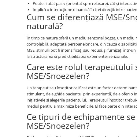
Jucarii de constructii
Poate fi atât pasiv (orientat spre relaxare), cât și interacti
Implică o interacțiune dinamică în trei direcții: între pacien
Puzzle
Cum se diferențiază MSE/Sno
Dezvoltare cognitiva
naturală?
Jocuri matematice
Jucării de sortare
În timp ce natura oferă un mediu senzorial bogat, un mediu MS
controlabilă, adaptată persoanelor care, din cauza dizabilităț
Dezvoltare psihomotrica
MSE, stimulii pot fi intensificați sau reduși, și furnizați înt
Dezvoltare proprioceptiva
la structurarea și predictibilitatea experienței senzoriale.
Dezvoltare vestibulara
Care este rolul terapeutului s
Echilibru
MSE/Snoezelen?
Jucarii de echilibru
Mingi terapeutice
Un terapeut sau însoțitor calificat este un factor determinan
Module din burete
stimulent, de a ghida pacientul prin experiență, de a oferi o i
inițiativele și alegerile pacientului. Terapeutul însoțitor trebui
Motricitate fina
mediul pentru a maximiza beneficiile. El face parte din interacț
Motricitate grosiera
Ce tipuri de echipamente se 
Recunoasterea formelor
MSE/Snoezelen?
Saltele
Trasee de motricitate