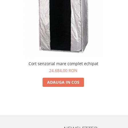
Stimulare olfactivă
Stimulare tactila
Stimulare vizuala
Terapie de integrare senzorială
Cort senzorial mare complet echipat
24.684,00 RON
ADAUGA IN COS