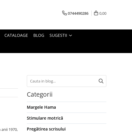
0744490286
0,00
CATALOAGE
BLOG
SUGESTII
Categorii
Margele Hama
Stimulare motrică
Pregătirea scrisului
 anii 1970,