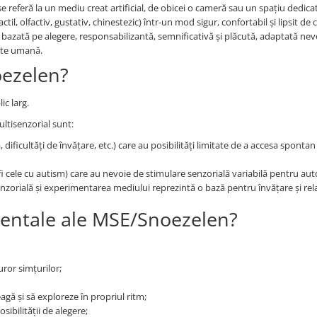
a se referă la un mediu creat artificial, de obicei o cameră sau un spațiu dedica
il, olfactiv, gustativ, chinestezic) într-un mod sigur, confortabil și lipsit de c
 bazată pe alegere, responsabilizantă, semnificativă și plăcută, adaptată nevo
tate umană.
oezelen?
c larg.
ultisenzorial sunt:
dificultăți de învățare, etc.) care au posibilități limitate de a accesa spontan
 cele cu autism) care au nevoie de stimulare senzorială variabilă pentru aut
enzorială și experimentarea mediului reprezintă o bază pentru învățare și rel
mentale ale MSE/Snoezelen?
uror simțurilor;
eagă și să exploreze în propriul ritm;
ibilității de alegere;