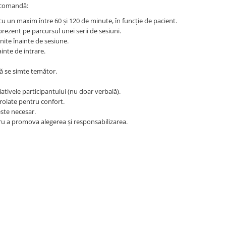
recomandă:
 un maxim între 60 și 120 de minute, în funcție de pacient.
prezent pe parcursul unei serii de sesiuni.
inite înainte de sesiune.
inte de intrare.
că se simte temător.
iativele participantului (nu doar verbală).
rolate pentru confort.
este necesar.
tru a promova alegerea și responsabilizarea.