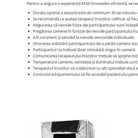
Pentru a asigura o experiență MSE/Snoezelen eficientă, se 
Lumini si culori
Durata optimă a sesiunii este de minimum 30 de minute, cu
Magnetism
Se recomandă ca același terapeut însoțitor calificat să fie 
Matematica
Asigurarea că nevoile fizice ale participantului sunt îndepl
Pregătire pentru școală
Pregătirea camerei în funcție de nevoile participantului îna
A fi conștient și sensibil la nevoile senzoriale individuale.
Pregătirea scrierii de mână
Onorarea solicitării participantului de a părăsi camera da
Secventialitate
Participantul nu trebuie lăsat niciodată singur în cameră.
Sortare si numarare
Comunicarea terapeutului însoțitor trebuie să sprijine iniț
Stiinte
Temperatura camerei, ventilația și iluminatul trebuie cont
Terapeutul însoțitor să colaboreze cu alți specialiști dacă 
Mărgele de călcat HAMA
Controlul echipamentului să fie accesibil pacientului pen
Hama Maxi Sticks
Margele HAMA MAXI
Mărgele HAMA MIDI
Mărgele HAMA MINI
Perceperea timpului - TimeTimer
Stimulare senzoriala
Stimulare auditiva