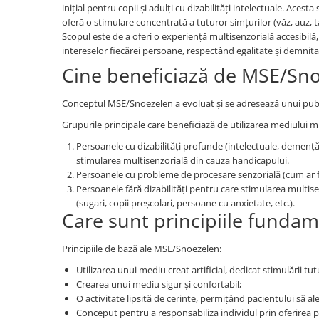
Plastilină
inițial pentru copii și adulți cu dizabilități intelectuale. Acest
Vopsele
oferă o stimulare concentrată a tuturor simțurilor (văz, auz, tact
Scopul este de a oferi o experiență multisenzorială accesibilă,
Biciclete si Triciclete
intereselor fiecărei persoane, respectând egalitate și demni
Biciclete
Cine beneficiază de MSE/Sn
Accesorii
Biciclete VIKING
Conceptul MSE/Snoezelen a evoluat și se adresează unui publi
Biciclete Viking Challange
Grupurile principale care beneficiază de utilizarea mediului m
Biciclete Viking Explorer
Persoanele cu dizabilități profunde (intelectuale, demență, 
Diverse
stimularea multisenzorială din cauza handicapului.
Triciclete
Persoanele cu probleme de procesare senzorială (cum ar fi
Persoanele fără dizabilități pentru care stimularea multis
Camere Senzoriale
(sugari, copii preșcolari, persoane cu anxietate, etc.).
Amenajări camere senzoriale
Care sunt principiile funda
Echipamente camere senzoriale
Principiile de bază ale MSE/Snoezelen:
Oferte pentru Camere Senzoriale
Creativitate si indemanare
Utilizarea unui mediu creat artificial, dedicat stimulării tut
Crearea unui mediu sigur și confortabil;
Cuburi și cărămizi
O activitate lipsită de cerințe, permițând pacientului să al
Instrumente muzicale
Conceput pentru a responsabiliza individul prin oferirea pos