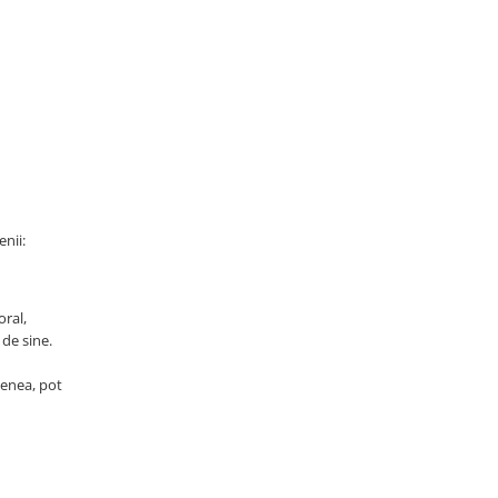
enii:
oral,
 de sine.
menea, pot