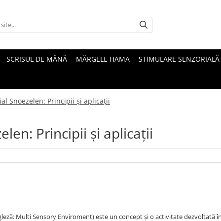
SCRISUL DE MÂNĂ
MĂRGELE HAMA
STIMULARE SENZORIALĂ
l Snoezelen: Principii și aplicații
en: Principii și aplicații
leză: Multi Sensory Enviroment) este un concept și o activitate dezvoltată în