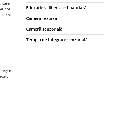
t, care
Educație și libertate financiară
erințe.
ilor și
Cameră resursă
Cameră senzorială
Terapia de integrare senzorială
oreglare.
axare