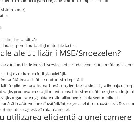
pentru a stimula o gamă largă de simțuri. Exemplele includ:
e sistem sonor)
ație)
i)
u stimulare auditivă)
noase, pereți portabili și materiale tactile.
ale ale utilizării MSE/Snoezelen?
 varia în funcție de individ. Acestea pot include beneficii în următoarele dom
citației, reducerea fricii și anxietății.
 îmbunătățirea abilităților motorii și a implicării.
ilalți, împlinire/bucurie, mai bună conștientizare a sinelui și a limbajului corp
ivație, promovarea relațiilor, reducerea fricii și anxietății, creșterea simțului
ivație, organizarea și ghidarea stimulilor pentru a da sens mediului,
bunătățirea/dezvoltarea învățării, înțelegerea relațiilor cauză-efect. De ase
portamentelor agresive în afara camerei.
 utilizarea eficientă a unei camere