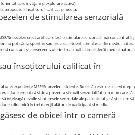
v (orientat spre învățare și explorare activă);
ți, terapeutul (însoțitorul) calificat și mediu;
ezelen de stimularea senzorială
E/Snoezelen creat artificial oferă o stimulare senzorială mai concentrată ș
ilor, nu pot căuta spontan sau procesa eficient stimularea din mediul natural
r-un mod constant și consecvent, oferind mai mulți stimuli decât mediul natural 
au însoțitorului calificat în
t al unei experiențe MSE/Snoezelen eficiente. Rolul său este de a servi drept
nteracțiune empatică și de a prezenta stimulii senzoriali într-un mod care să s
e să înțeleagă nevoile și interesele senzoriale ale pacientului și să știe cum să 
iunea dinamică în trei direcții alături de participant și mediu.
găsesc de obicei într-o cameră