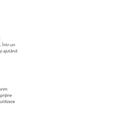
i
. Într-un
și ajutând
 prim
prijine
utilizeze