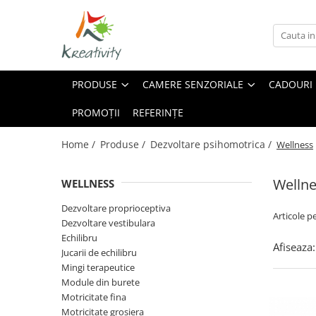
Produse
Camere Senzoriale
Sugestii
Arta, Hobby - Craft
Amenajări camere senzoriale
Cum să amenajăm o cameră
PRODUSE
CAMERE SENZORIALE
CADOURI
senzorială
Echipamente camere senzoriale
Accesorii desen pictura
Dezvoltare psihomotrică –
Oferte camere senzoriale
PROMOȚII
REFERINȚE
Creativitate
dezvoltarea abilităților motrice
Diverse materiale mici
Ce sunt mărgelele Hama
Home /
Produse /
Dezvoltare psihomotrica /
Wellness
Foarfece
Creații din mărgele Hama
Folii și laminatoare
Welln
WELLNESS
Forme din polistiren
Hârtii
Dezvoltare proprioceptiva
Articole p
Dezvoltare vestibulara
Instrumente de scris
Echilibru
Lipici
Afiseaza:
Jucarii de echilibru
Modelare
Mingi terapeutice
Pensule
Module din burete
Motricitate fina
Perforator
Motricitate grosiera