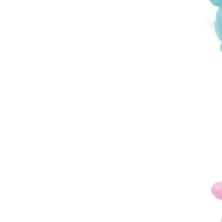
Jucarii de constructii
Puzzle
Dezvoltare cognitiva
Jocuri matematice
Jucării de sortare
Dezvoltare psihomotrica
Dezvoltare proprioceptiva
Dezvoltare vestibulara
Echilibru
Jucarii de echilibru
Mingi terapeutice
Module din burete
Motricitate fina
Motricitate grosiera
Recunoasterea formelor
Saltele
Trasee de motricitate