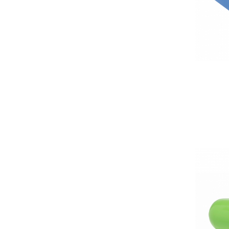
Stimulare olfactivă
Stimulare tactila
Stimulare vizuala
Terapie de integrare senzorială