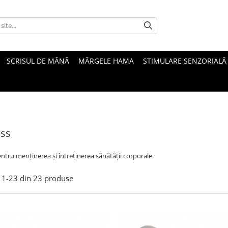
SCRISUL DE MÂNĂ
MĂRGELE HAMA
STIMULARE SENZORIALĂ
ess
entru menținerea și întreținerea sănătății corporale.
1-
23
din
23
produse