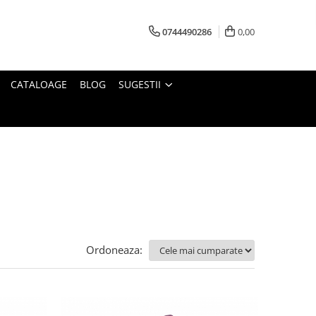
0744490286
0,00
CATALOAGE
BLOG
SUGESTII
Ordoneaza: