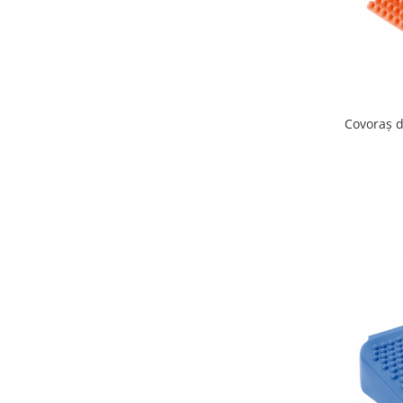
Lumini si culori
Magnetism
Matematica
Pregătire pentru școală
Pregătirea scrierii de mână
Covoraș d
Secventialitate
Sortare si numarare
Stiinte
Mărgele de călcat HAMA
Hama Maxi Sticks
Margele HAMA MAXI
Mărgele HAMA MIDI
Mărgele HAMA MINI
Perceperea timpului - TimeTimer
Stimulare senzoriala
Stimulare auditiva