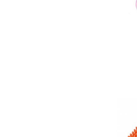
Wellness
Diverse jucarii educative
Apa si nisip
Dezvoltarea limbajului
Figurine
Mobilier gradinita
Montessori
Spații de joacă
Educatie inovativa
Anatomie
Comunicare
Dezvoltare timpurie
Experimente
Forme
Joc imaginativ
Jucării interactive
Lumina