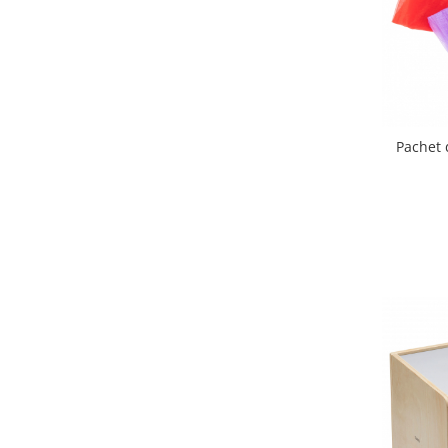
Wellness
Diverse jucarii educative
Apa si nisip
Dezvoltarea limbajului
Figurine
Pachet 
Mobilier gradinita
Montessori
Spații de joacă
Educatie inovativa
Anatomie
Comunicare
Dezvoltare timpurie
Experimente
Forme
Joc imaginativ
Jucării interactive
Lumina