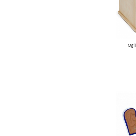
Lumini si culori
Magnetism
Matematica
Pregătire pentru școală
Pregătirea scrierii de mână
Ogl
Secventialitate
Sortare si numarare
Stiinte
Mărgele de călcat HAMA
Hama Maxi Sticks
Margele HAMA MAXI
Mărgele HAMA MIDI
Mărgele HAMA MINI
Perceperea timpului - TimeTimer
Stimulare senzoriala
Stimulare auditiva