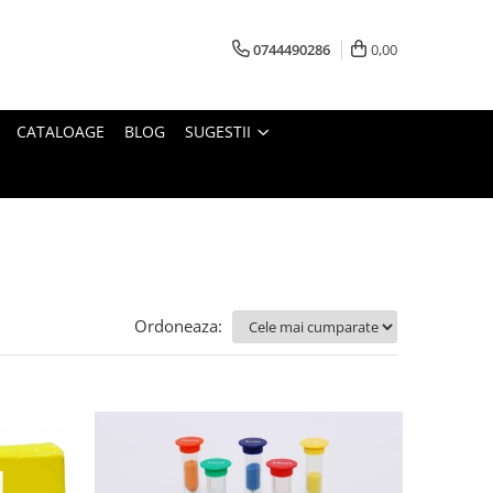
0744490286
0,00
CATALOAGE
BLOG
SUGESTII
Ordoneaza: