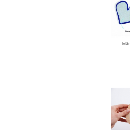
Stimulare olfactivă
Stimulare tactila
Stimulare vizuala
Terapie de integrare senzorială
Mănu