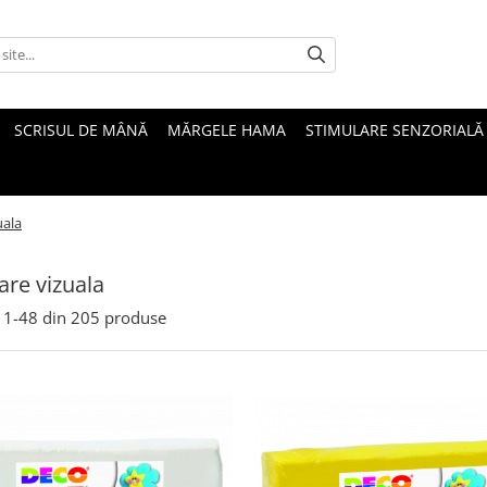
SCRISUL DE MÂNĂ
MĂRGELE HAMA
STIMULARE SENZORIALĂ
uala
are vizuala
1-
48
din
205
produse