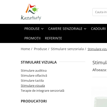
Produse
Camere Senzoriale
Sugestii
Arta, Hobby - Craft
Amenajări camere senzoriale
Cum să amenajăm o cameră
PRODUSE
CAMERE SENZORIALE
CADOURI
senzorială
Echipamente camere senzoriale
Accesorii desen pictura
Dezvoltare psihomotrică –
Oferte camere senzoriale
PROMOȚII
REFERINȚE
Creativitate
dezvoltarea abilităților motrice
Diverse materiale mici
Ce sunt mărgelele Hama
Home /
Produse /
Stimulare senzoriala /
Stimulare viz
Foarfece
Creații din mărgele Hama
Folii și laminatoare
Stimul
STIMULARE VIZUALA
Forme din polistiren
Afiseaza:
Hârtii
Stimulare auditiva
Stimulare olfactivă
Instrumente de scris
Stimulare tactila
Lipici
Stimulare vizuala
Modelare
Terapie de integrare senzorială
Pensule
PRODUCATORI
Perforator