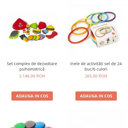
Lumini si culori
Magnetism
Matematica
Pregătire pentru școală
Pregătirea scrierii de mână
Secventialitate
Sortare si numarare
Stiinte
Set complex de dezvoltare
Inele de activități set de 24
Mărgele de călcat HAMA
psihomotrică
buc/6 culori
Hama Maxi Sticks
3.146,00 RON
265,00 RON
Margele HAMA MAXI
Mărgele HAMA MIDI
ADAUGA IN COS
ADAUGA IN COS
Mărgele HAMA MINI
Perceperea timpului - TimeTimer
Stimulare senzoriala
Stimulare auditiva