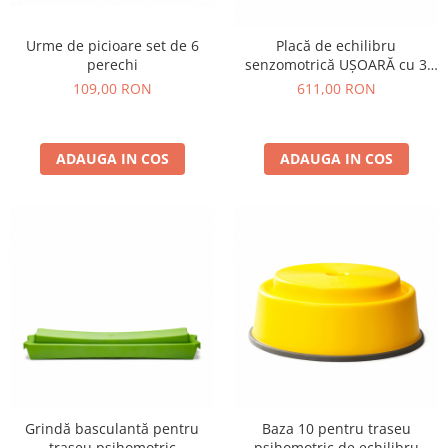
Urme de picioare set de 6
Placă de echilibru
perechi
senzomotrică UȘOARĂ cu 3
modele
109,00 RON
611,00 RON
ADAUGA IN COS
ADAUGA IN COS
Grindă basculantă pentru
Baza 10 pentru traseu
traseu psihomotric
psihomotric de echilibru