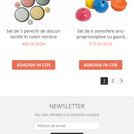
Set de 5 perechi de discuri
Set de 6 semisfere arici
tactile în culori nordice
proprioceptive cu gaură
Multiactiv Stones în 6 culori
400,00 RON
370,00 RON
ADAUGA IN COS
ADAUGA IN COS
1
2
NEWSLETTER
Nu rata ofertele si promotiile noastre