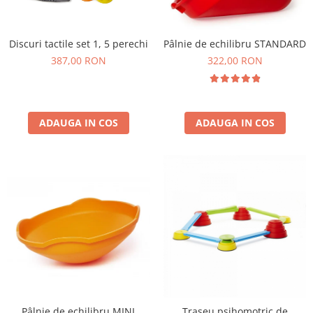
Plastilină
Vopsele
Biciclete si Triciclete
Discuri tactile set 1, 5 perechi
Pâlnie de echilibru STANDARD
Biciclete
387,00 RON
322,00 RON
Accesorii
Biciclete VIKING
Biciclete Viking Challange
ADAUGA IN COS
ADAUGA IN COS
Biciclete Viking Explorer
Diverse
Triciclete
Camere Senzoriale
Amenajări camere senzoriale
Echipamente camere senzoriale
Oferte pentru Camere Senzoriale
Creativitate si indemanare
Cuburi și cărămizi
Instrumente muzicale
Pâlnie de echilibru MINI
Traseu psihomotric de