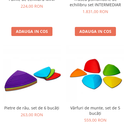
Jucarii de constructii
echilibru set INTERMEDIAR
224,00 RON
Puzzle
1.831,00 RON
Dezvoltare cognitiva
Jocuri matematice
ADAUGA IN COS
ADAUGA IN COS
Jucării de sortare
Dezvoltare psihomotrica
Dezvoltare proprioceptiva
Dezvoltare vestibulara
Echilibru
Jucarii de echilibru
Mingi terapeutice
Module din burete
Motricitate fina
Motricitate grosiera
Pietre de râu, set de 6 bucăți
Vârfuri de munte, set de 5
Recunoasterea formelor
bucăți
263,00 RON
Saltele
559,00 RON
Trasee de motricitate