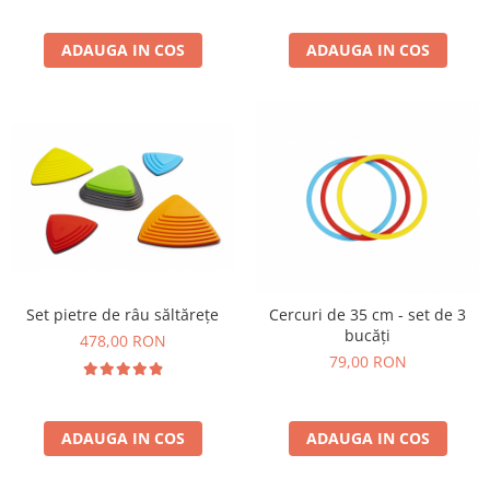
Wellness
Diverse jucarii educative
ADAUGA IN COS
ADAUGA IN COS
Apa si nisip
Dezvoltarea limbajului
Figurine
Mobilier gradinita
Montessori
Spații de joacă
Educatie inovativa
Anatomie
Comunicare
Set pietre de râu săltărețe
Cercuri de 35 cm - set de 3
bucăți
Dezvoltare timpurie
478,00 RON
79,00 RON
Experimente
Forme
Joc imaginativ
ADAUGA IN COS
ADAUGA IN COS
Jucării interactive
Lumina