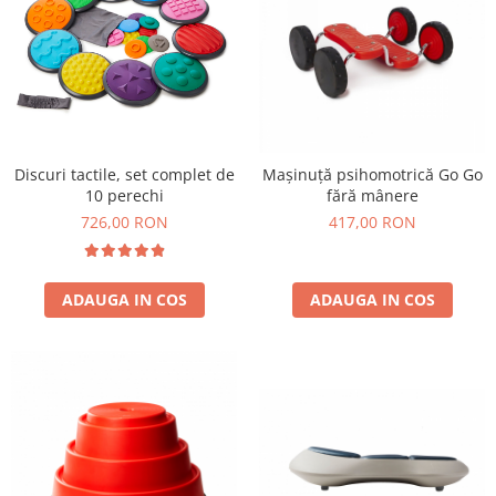
Stimulare olfactivă
Stimulare tactila
Stimulare vizuala
Terapie de integrare senzorială
Discuri tactile, set complet de
Mașinuță psihomotrică Go Go
10 perechi
fără mânere
726,00 RON
417,00 RON
ADAUGA IN COS
ADAUGA IN COS