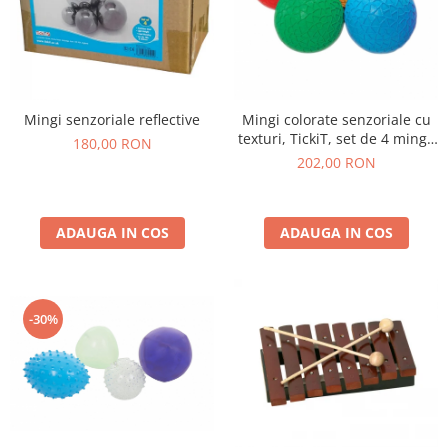
Mingi senzoriale reflective
Mingi colorate senzoriale cu
texturi, TickiT, set de 4 mingi,
180,00 RON
multicolor
202,00 RON
ADAUGA IN COS
ADAUGA IN COS
-30%