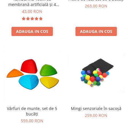
Jucarii de constructii
membrană artificială și 4
263,00 RON
perechi de zurgălăi
Puzzle
43,00 RON
Dezvoltare cognitiva
Jocuri matematice
ADAUGA IN COS
ADAUGA IN COS
Jucării de sortare
Dezvoltare psihomotrica
Dezvoltare proprioceptiva
Dezvoltare vestibulara
Echilibru
Jucarii de echilibru
Mingi terapeutice
Module din burete
Motricitate fina
Motricitate grosiera
Mingi senzoriale în sacoșă
Vârfuri de munte, set de 5
Recunoasterea formelor
bucăți
259,00 RON
Saltele
559,00 RON
Trasee de motricitate