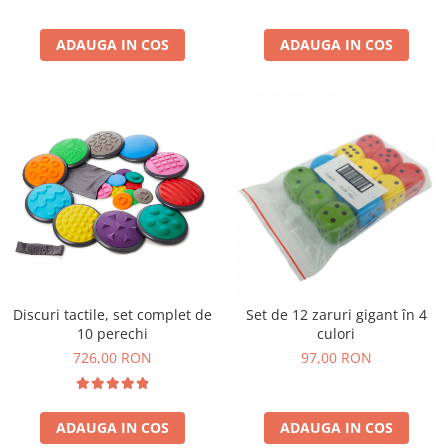
Wellness
Diverse jucarii educative
ADAUGA IN COS
ADAUGA IN COS
Apa si nisip
Dezvoltarea limbajului
Figurine
Mobilier gradinita
Montessori
Spații de joacă
Educatie inovativa
Anatomie
Comunicare
Dezvoltare timpurie
Discuri tactile, set complet de
Set de 12 zaruri gigant în 4
10 perechi
culori
Experimente
726,00 RON
97,00 RON
Forme
Joc imaginativ
Jucării interactive
ADAUGA IN COS
ADAUGA IN COS
Lumina