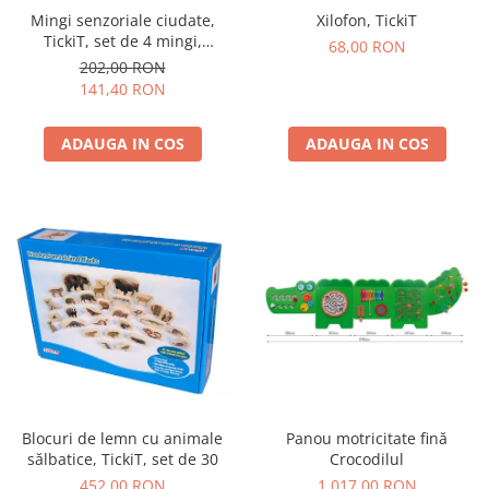
Mingi senzoriale ciudate,
Xilofon, TickiT
TickiT, set de 4 mingi,
68,00 RON
multicolor
202,00 RON
141,40 RON
ADAUGA IN COS
ADAUGA IN COS
Blocuri de lemn cu animale
Panou motricitate fină
sălbatice, TickiT, set de 30
Crocodilul
452,00 RON
1.017,00 RON