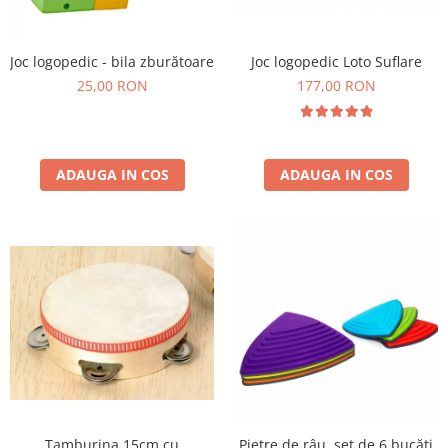
Plastilină
Vopsele
Biciclete si Triciclete
Joc logopedic Loto Suflare
Joc logopedic - bila zburătoare
177,00 RON
Biciclete
25,00 RON
Accesorii
Biciclete VIKING
Biciclete Viking Challange
ADAUGA IN COS
ADAUGA IN COS
Biciclete Viking Explorer
Diverse
Triciclete
Camere Senzoriale
Amenajări camere senzoriale
Echipamente camere senzoriale
Oferte pentru Camere Senzoriale
Creativitate si indemanare
Cuburi și cărămizi
Instrumente muzicale
Tamburina 15cm cu
Pietre de râu, set de 6 bucăți