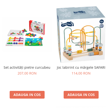
Lumini si culori
Magnetism
Matematica
Pregătire pentru școală
Pregătirea scrierii de mână
Secventialitate
Sortare si numarare
Stiinte
Mărgele de călcat HAMA
Hama Maxi Sticks
Set activități pietre curcubeu
Joc labirint cu mărgele SAFARI
Margele HAMA MAXI
207,00 RON
114,00 RON
Mărgele HAMA MIDI
Mărgele HAMA MINI
Perceperea timpului - TimeTimer
ADAUGA IN COS
ADAUGA IN COS
Stimulare senzoriala
Stimulare auditiva