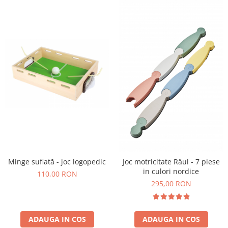
Stimulare olfactivă
Stimulare tactila
Stimulare vizuala
Terapie de integrare senzorială
Minge suflată - joc logopedic
Joc motricitate Râul - 7 piese
in culori nordice
110,00 RON
295,00 RON
ADAUGA IN COS
ADAUGA IN COS