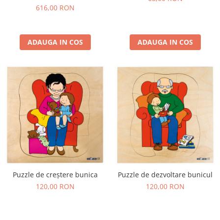
Education, set de 500 bucăți,
616,00 RON
multicolor
ADAUGA IN COS
ADAUGA IN COS
Puzzle de creștere bunica
Puzzle de dezvoltare bunicul
120,00 RON
120,00 RON