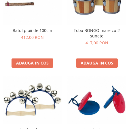
Lumini si culori
Magnetism
Matematica
Pregătire pentru școală
Batul ploii de 100cm
Toba BONGO mare cu 2
Pregătirea scrierii de mână
sunete
412,00 RON
417,00 RON
Secventialitate
Sortare si numarare
Stiinte
ADAUGA IN COS
ADAUGA IN COS
Mărgele de călcat HAMA
Hama Maxi Sticks
Margele HAMA MAXI
Mărgele HAMA MIDI
Mărgele HAMA MINI
Perceperea timpului - TimeTimer
Stimulare senzoriala
Stimulare auditiva