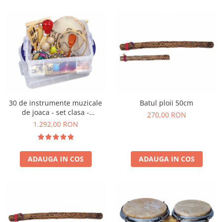
Wellness
Diverse jucarii educative
Apa si nisip
Dezvoltarea limbajului
Figurine
Mobilier gradinita
Montessori
Spații de joacă
30 de instrumente muzicale
Batul ploii 50cm
de joaca - set clasa -
Educatie inovativa
270,00 RON
ritmicitate
1.292,00 RON
Anatomie
Comunicare
Dezvoltare timpurie
ADAUGA IN COS
ADAUGA IN COS
Experimente
Forme
Joc imaginativ
Jucării interactive
Lumina