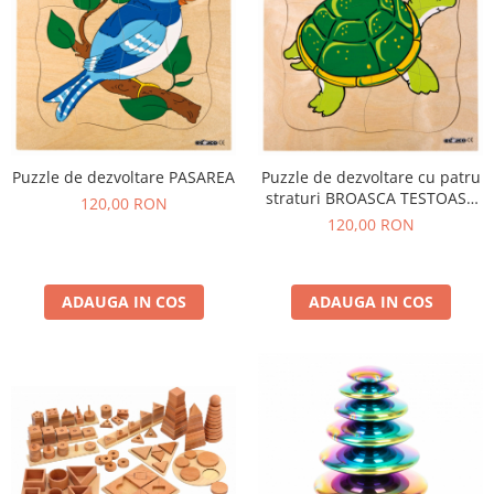
Puzzle de dezvoltare PASAREA
Puzzle de dezvoltare cu patru
straturi BROASCA TESTOASA
120,00 RON
24x24 cm, grosime 2cm
120,00 RON
ADAUGA IN COS
ADAUGA IN COS