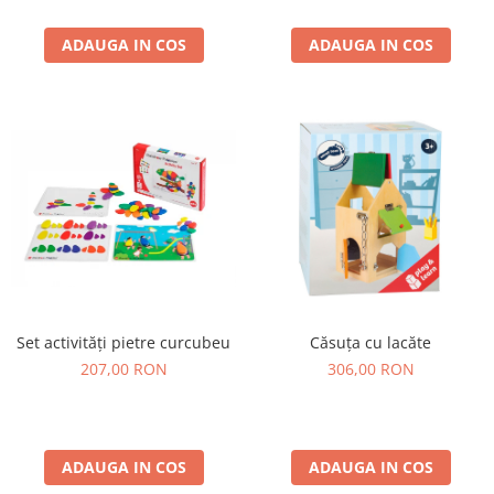
Jucarii de constructii
Puzzle
ADAUGA IN COS
ADAUGA IN COS
Dezvoltare cognitiva
Jocuri matematice
Jucării de sortare
Dezvoltare psihomotrica
Dezvoltare proprioceptiva
Dezvoltare vestibulara
Echilibru
Jucarii de echilibru
Mingi terapeutice
Module din burete
Set activități pietre curcubeu
Căsuța cu lacăte
Motricitate fina
207,00 RON
306,00 RON
Motricitate grosiera
Recunoasterea formelor
Saltele
ADAUGA IN COS
ADAUGA IN COS
Trasee de motricitate