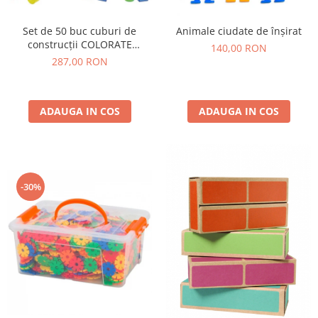
Set de 50 buc cuburi de
Animale ciudate de înșirat
construcții COLORATE
140,00 RON
transparente din plastic
287,00 RON
ADAUGA IN COS
ADAUGA IN COS
-30%