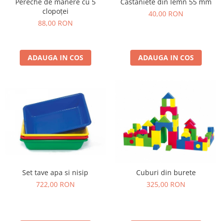
Stimulare olfactivă
Pereche de mânere cu 5
Castaniete din lemn 55 mm
clopoței
40,00 RON
Stimulare tactila
88,00 RON
Stimulare vizuala
Terapie de integrare senzorială
ADAUGA IN COS
ADAUGA IN COS
Set tave apa si nisip
Cuburi din burete
722,00 RON
325,00 RON