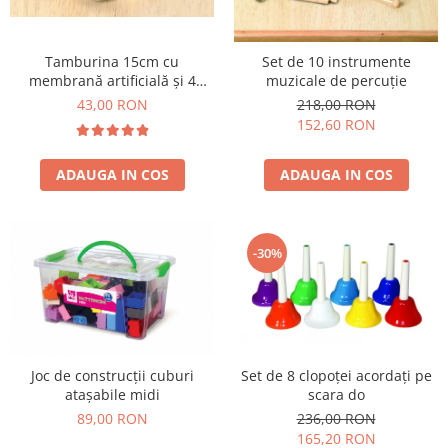
Plastilină
Vopsele
Biciclete si Triciclete
Tamburina 15cm cu
Set de 10 instrumente
membrană artificială și 4
muzicale de percuție
Biciclete
perechi de zurgălăi
43,00 RON
218,00 RON
Accesorii
152,60 RON
Biciclete VIKING
Biciclete Viking Challange
ADAUGA IN COS
ADAUGA IN COS
Biciclete Viking Explorer
Diverse
Triciclete
-30%
Camere Senzoriale
Amenajări camere senzoriale
Echipamente camere senzoriale
Oferte pentru Camere Senzoriale
Joc de construcții cuburi
Set de 8 clopoței acordați pe
Creativitate si indemanare
atașabile midi
scara do
Cuburi și cărămizi
89,00 RON
236,00 RON
Instrumente muzicale
165,20 RON